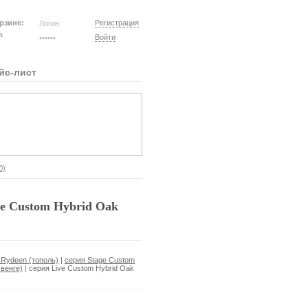
рзине:
Регистрация
на
Войти
йс-лист
б)
ve Custom Hybrid Oak
 Rydeen (тополь)
|
серия Stage Custom
 венге)
|
серия Live Custom Hybrid Oak