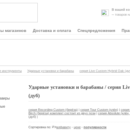
В вашей ко
--
товаров 
ты магазинов
Доставка и оплата
Спецпредложения
Пра
е инструменты
Ударные установки и барабаны
серия Live Custom Hybrid Oak (ду
Ударные установки и барабаны / серия Li
(дуб)
авиры
ные
серия Recording Custom (берёза)
|
серия Tour Custom (клён)
|
серия
Birch (берёза) комплект состоит из двух пози
|
серия Absolute (клён,
(дуб)
|
Сортировка по:
алфавиту
-
цене
-
популярности