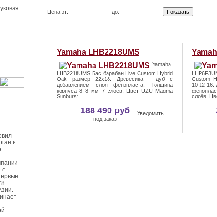
уковая
Цена от:
до:
ы
Yamaha LHB2218UMS
Yamah
Yamaha
LHB2218UMS Бас барабан Live Custom Hybrid
LHP6F3U
Oak размер 22х18. Древесина - дуб с
Custom H
добавлением слоя фенопласта. Толщина
10 12 16.
корпуса 8 8 мм 7 слоёв. Цвет UZU Magma
феноплас
Sunburst.
слоёв. Цв
188 490 руб
Уведомить
под заказ
овил
рган и
о
мпании
 с
первые
78
Азии.
чинает
ой