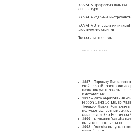
YAMAHA Профессиональная зв
аппаратура
YAMAHA Ударные инструмент
YAMAHA Silent скрипки|гитары|
акустические скрипки
Тюнеры, метрономы
История Yamaha
1887
– Торакусу Ямаха изгот
свой первый тростниковый о
начал получать заказы на ег
изготовление.
1897
– дата образования ко
Nippon Gakki Co, Ltd. во главе
Торакусу Ямаха. Компания в
получает экспортный заказ: 
органов для Юго-Восточной 
1900
– компания Yamaha на
выпуск первых пианино.
1902
– Yamaha выпускает св