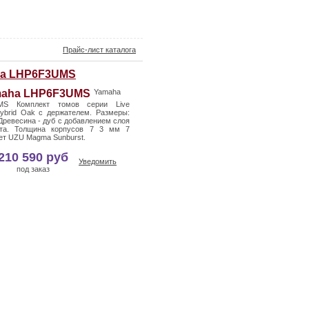
Прайс-лист каталога
a LHP6F3UMS
Yamaha
MS Комплект томов серии Live
ybrid Oak с держателем. Размеры:
 Древесина - дуб с добавлением слоя
та. Толщина корпусов 7 3 мм 7
ет UZU Magma Sunburst.
210 590 руб
Уведомить
под заказ