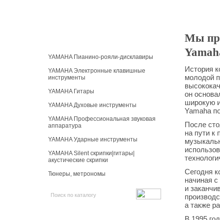
Мы пр
Каталог продукции
Yamah
YAMAHA Пианино-рояли-дисклавиры
История к
YAMAHA Электронные клавишные
молодой п
инструменты
высококач
YAMAHA Гитары
он основа
широкую и
YAMAHA Духовые инструменты
Yamaha по
YAMAHA Профессиональная звуковая
После сто
аппаратура
на пути к
YAMAHA Ударные инструменты
музыкальн
использов
YAMAHA Silent скрипки|гитары|
технологи
акустические скрипки
Сегодня к
Тюнеры, метрономы
начиная с
и заканчи
производс
а также р
В 1995 го