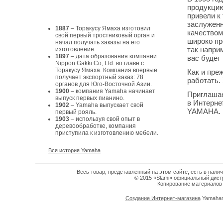
История Yamaha
продукцию
привели к
заслуженн
1887
– Торакусу Ямаха изготовил
качеством
свой первый тростниковый орган и
широко пр
начал получать заказы на его
так напри
изготовление.
1897
– дата образования компании
вас будет 
Nippon Gakki Co, Ltd. во главе с
Торакусу Ямаха. Компания впервые
Как и пре
получает экспортный заказ: 78
работать.
органов для Юго-Восточной Азии.
1900
– компания Yamaha начинает
Приглашае
выпуск первых пианино.
в Интерне
1902
– Yamaha выпускает свой
YAMAHA.
первый рояль.
1903
– используя свой опыт в
деревообработке, компания
приступила к изготовлению мебели.
Вся история Yamaha
Весь товар, представленный на этом сайте, есть в нал
© 2015 «Slami» официальный дистр
Копирование материалов 
Создание Интернет-магазина
Yamaham