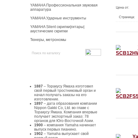
YAMAHA Профессиональная звуковая
Цена от:
аппаратура
Страница:
YAMAHA Ударные инструменты
YAMAHA Silent скрипки|гитары|
акустические скрипки
Тюнеры, метрономы
История Yamaha
1887
– Торакусу Ямаха изготовил
свой первый тростниковый орган и
начал получать заказы на его
изготовление.
1897
– дата образования компании
Nippon Gakki Co, Ltd. во главе с
Торакусу Ямаха. Компания впервые
получает экспортный заказ: 78
органов для Юго-Восточной Азии.
1900
– компания Yamaha начинает
выпуск первых пианино.
1902
– Yamaha выпускает свой