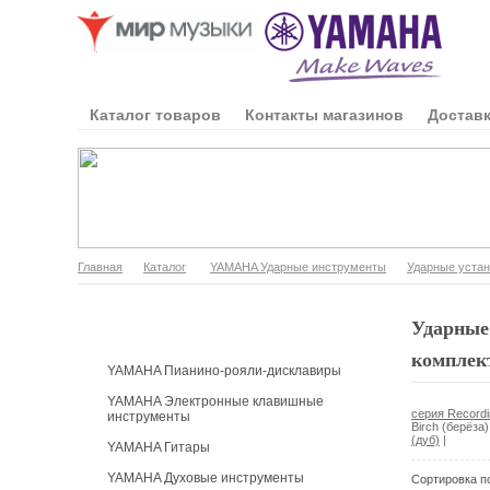
Каталог товаров
Контакты магазинов
Доставк
Главная
Каталог
YAMAHA Ударные инструменты
Ударные устан
Каталог продукции
Ударные 
комплект
YAMAHA Пианино-рояли-дисклавиры
YAMAHA Электронные клавишные
серия Recordi
инструменты
Birch (берёза
(дуб)
|
YAMAHA Гитары
YAMAHA Духовые инструменты
Сортировка п