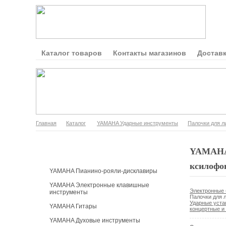
Каталог товаров
Контакты магазинов
Доставк
Главная
Каталог
YAMAHA Ударные инструменты
Палочки для л
Каталог продукции
YAMAHA 
ксилофо
YAMAHA Пианино-рояли-дисклавиры
YAMAHA Электронные клавишные
Электронные
инструменты
Палочки для 
Ударные уста
YAMAHA Гитары
концертные 
YAMAHA Духовые инструменты