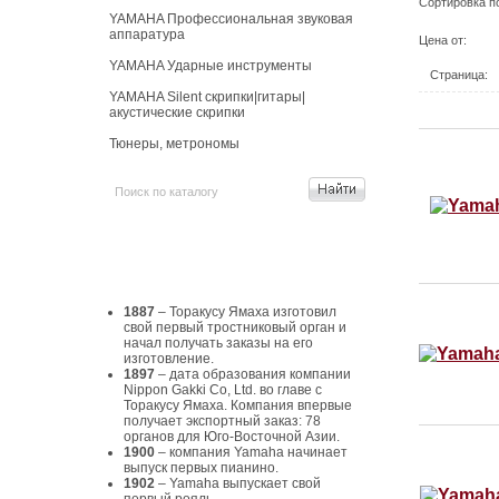
Сортировка п
YAMAHA Профессиональная звуковая
аппаратура
Цена от:
YAMAHA Ударные инструменты
Страница:
YAMAHA Silent скрипки|гитары|
акустические скрипки
Тюнеры, метрономы
История Yamaha
1887
– Торакусу Ямаха изготовил
свой первый тростниковый орган и
начал получать заказы на его
изготовление.
1897
– дата образования компании
Nippon Gakki Co, Ltd. во главе с
Торакусу Ямаха. Компания впервые
получает экспортный заказ: 78
органов для Юго-Восточной Азии.
1900
– компания Yamaha начинает
выпуск первых пианино.
1902
– Yamaha выпускает свой