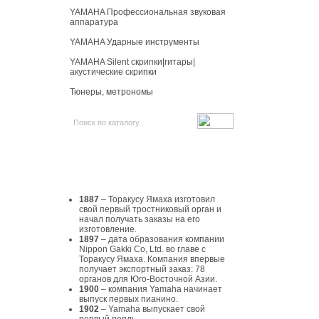
YAMAHA Профессиональная звуковая
аппаратура
YAMAHA Ударные инструменты
YAMAHA Silent скрипки|гитары|
акустические скрипки
Тюнеры, метрономы
История Yamaha
1887
– Торакусу Ямаха изготовил
свой первый тростниковый орган и
начал получать заказы на его
изготовление.
1897
– дата образования компании
Nippon Gakki Co, Ltd. во главе с
Торакусу Ямаха. Компания впервые
получает экспортный заказ: 78
органов для Юго-Восточной Азии.
1900
– компания Yamaha начинает
выпуск первых пианино.
1902
– Yamaha выпускает свой