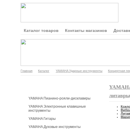
Каталог товаров
Контакты магазинов
Доставк
Главная
Каталог
YAMAHA Ударные инструменты
Концертная пе
Каталог продукции
YAMAHA
литавры
YAMAHA Пианино-рояли-дисклавиры
YAMAHA Электронные клавишные
Ксил
Вибр
инструменты
Лита
Мари
YAMAHA Гитары
YAMAHA Духовые инструменты