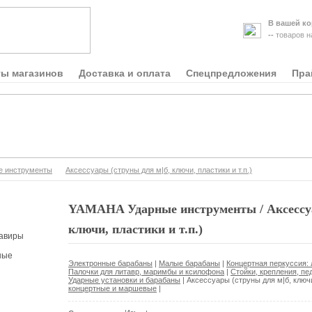
В вашей ко
--
товаров 
ты магазинов
Доставка и оплата
Спецпредложения
Пра
е инструменты
Аксессуары (струны для м|б, ключи, пластики и т.п.)
YAMAHA Ударные инструменты / Аксессуа
ключи, пластики и т.п.)
авиры
ные
Электронные барабаны
|
Малые барабаны
|
Концертная перкуссия:
Палочки для литавр, маримбы и ксилофона
|
Стойки, крепления, пе
Ударные установки и барабаны
|
Аксессуары (струны для м|б, ключи,
концертные и маршевые
|