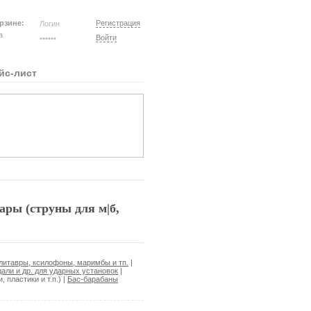
рзине:
Регистрация
на
Войти
йс-лист
ры (струны для м|б,
 литавры, ксилофоны, маримбы и тп.
|
дали и др. для ударных установок
|
 пластики и т.п.)
|
Бас-барабаны