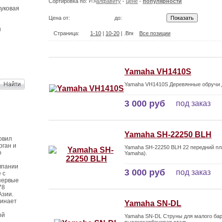
Сортировка по:
алфавиту
-
цене
-
популярности
уковая
Цена от:
до:
ы
Страница:
1-10
|
10-20
| .
Все позиции
Yamaha VH1410S
Yamaha VH1410S Деревянные обручи дл
3 000 руб
под заказ
Yamaha SH-22250 BLH
овил
рган и
Yamaha SH-22250 BLH 22 передний пла
о
Yamaha).
мпании
3 000 руб
под заказ
 с
первые
78
Азии.
чинает
Yamaha SN-DL
ой
Yamaha SN-DL Струны для малого бар