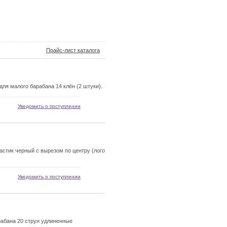
Прайс-лист каталога
я малого барабана 14 клён (2 штуки).
Уведомить о поступлении
стик черный с вырезом по центру (лого
Уведомить о поступлении
абана 20 струн удлиненные