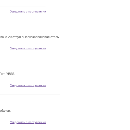
Уведомить о поступлении
бана 20 струн высококарбоновая сталь.
Уведомить о поступлении
Tom YESS.
Уведомить о поступлении
абанов.
Уведомить о поступлении