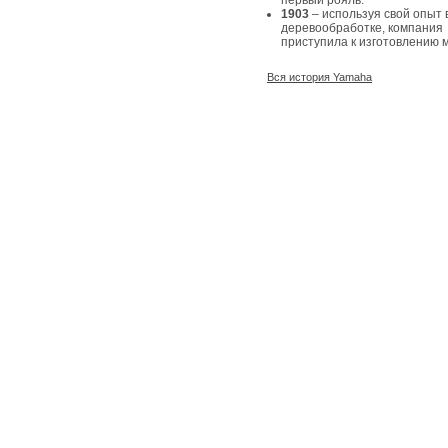
первый рояль.
1903
– используя свой опыт 
деревообработке, компания
приступила к изготовлению 
Вся история Yamaha