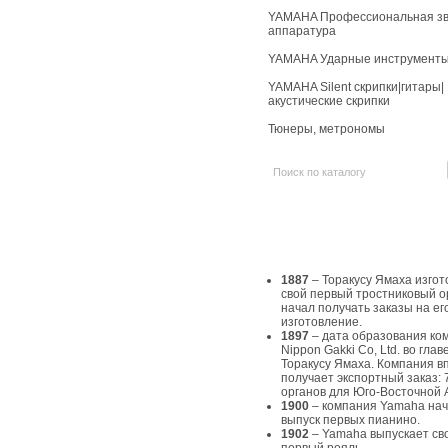
YAMAHA Профессиональная зв
аппаратура
YAMAHA Ударные инструмент
YAMAHA Silent скрипки|гитары|
акустические скрипки
Тюнеры, метрономы
История Yamaha
1887
– Торакусу Ямаха изгот
свой первый тростниковый о
начал получать заказы на ег
изготовление.
1897
– дата образования ко
Nippon Gakki Co, Ltd. во главе
Торакусу Ямаха. Компания в
получает экспортный заказ: 
органов для Юго-Восточной 
1900
– компания Yamaha на
выпуск первых пианино.
1902
– Yamaha выпускает св