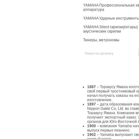
YAMAHA Профессиональная зв
аппаратура
YAMAHA Ударные инструмент
YAMAHA Silent скрипки|гитары|
акустические скрипки
Тюнеры, метрономы
История Yamaha
1887
– Торакусу Ямаха изгот
свой первый тростниковый о
начал получать заказы на ег
изготовление.
1897
– дата образования ко
Nippon Gakki Co, Ltd. во главе
Торакусу Ямаха. Компания в
получает экспортный заказ: 
органов для Юго-Восточной 
1900
– компания Yamaha на
выпуск первых пианино.
1902
– Yamaha выпускает св