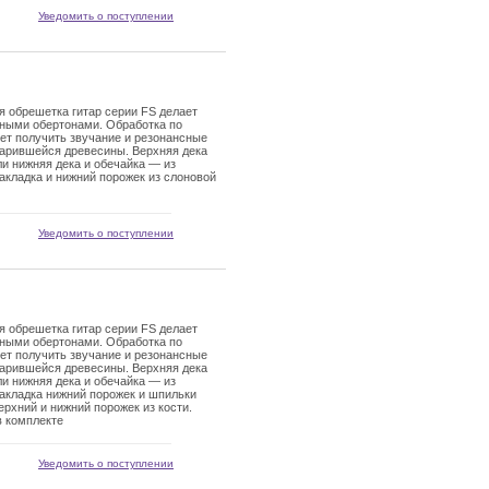
Уведомить о поступлении
 обрешетка гитар серии FS делает
ыми обертонами. Обработка по
яет получить звучание и резонансные
тарившейся древесины. Верхняя дека
ли нижняя дека и обечайка — из
акладка и нижний порожек из слоновой
Уведомить о поступлении
 обрешетка гитар серии FS делает
ыми обертонами. Обработка по
яет получить звучание и резонансные
тарившейся древесины. Верхняя дека
ли нижняя дека и обечайка — из
акладка нижний порожек и шпильки
ерхний и нижний порожек из кости.
в комплекте
Уведомить о поступлении