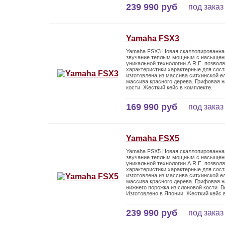
239 990 руб
под заказ
Yamaha FSX3
Yamaha FSX3 Новая скаллопированная
звучание теплым мощным с насыщенн
уникальной технологии A.R.E. позвол
характеристики характерные для сос
изготовлена из массива ситхинской е
массива красного дерева. Грифовая н
кости. Жесткий кейс в комплекте.
169 990 руб
под заказ
Yamaha FSX5
Yamaha FSX5 Новая скаллопированная
звучание теплым мощным с насыщенн
уникальной технологии A.R.E. позвол
характеристики характерные для сос
изготовлена из массива ситхинской е
массива красного дерева. Грифовая н
нижнего порожка из слоновой кости. В
Изготовлено в Японии. Жесткий кейс 
239 990 руб
под заказ