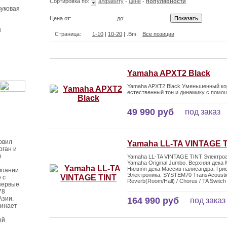
Сортировка по:
алфавиту
-
цене
-
популярности
уковая
Цена от:
до:
ы
Страница:
1-10
|
10-20
| .
Все позиции
Yamaha APXT2 Black
Yamaha APXT2 Black Уменьшенный кор
естественный тон и динамику с помощ
49 990 руб
под заказ
овил
Yamaha LL-TA VINTAGE 
рган и
о
Yamaha LL-TA VINTAGE TINT Электроа
Yamaha Original Jumbo. Верхняя дека
Нижняя дека Массив палисандра. Гриф
мпании
Электроника: SYSTEM70 TransAcoustic
 с
Reverb(Room/Hall) / Chorus / TA Switch /
первые
78
Азии.
164 990 руб
под заказ
чинает
ой