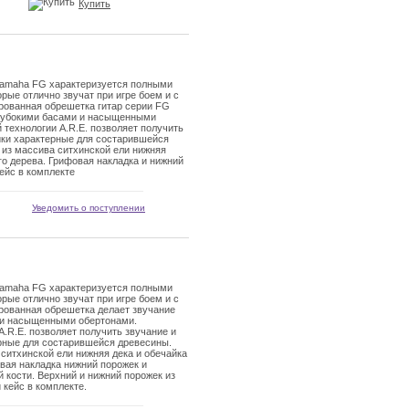
Купить
amaha FG характеризуется полными
ые отлично звучат при игре боем и с
рованная обрешетка гитар серии FG
лубокими басами и насыщенными
 технологии A.R.E. позволяет получить
ики характерные для состарившейся
 из массива ситхинской ели нижняя
го дерева. Грифовая накладка и нижний
ейс в комплекте
Уведомить о поступлении
amaha FG характеризуется полными
ые отлично звучат при игре боем и с
рованная обрешетка делает звучание
 и насыщенными обертонами.
A.R.E. позволяет получить звучание и
рные для состарившейся древесины.
 ситхинской ели нижняя дека и обечайка
вая накладка нижний порожек и
й кости. Верхний и нижний порожек из
 кейс в комплекте.