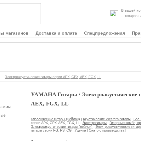
В вашей ко
--
товаров 
ты магазинов
Доставка и оплата
Спецпредложения
Пра
Электроакустические гитары серии APX, CPX, AEX, FGX, LL
YAMAHA Гитары / Электроакустические г
AEX, FGX, LL
авиры
ные
Классические гитары (нейлон)
|
Акустические Western гитары
|
Бас-
серии APX, CPX, AEX, FGX, LL
|
Электрогитары
|
Гитарные комбо, п
Электроакустические гитары (нейлон)
|
Электроакустические гитар
гитары серии FG, FS, CG
|
Уценка
|
Снято с производства
|