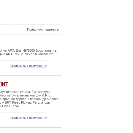
Прайс-лист каталога
пус APX. Ель. 48/5000 Восстановить
ью ART Pickup. Чехол в комплекте
Уведомить о поступлении
TINT
кустическая гитара. Тип корпуса
 Массив Энгельманской Ели A.R.E.
 Красное дерево + палисандр 5 слоёв.
 + SRT Piezo Pickup. Регуляторы:
 Line Out Vol.
Уведомить о поступлении