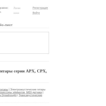
рзине:
Регистрация
на
Войти
йс-лист
итары серии APX, CPX,
гитары
|
Электроакустические гитары
роцессоры эффектов, MIDI датчики
|
ы Dreadnought
|
Трансакустические