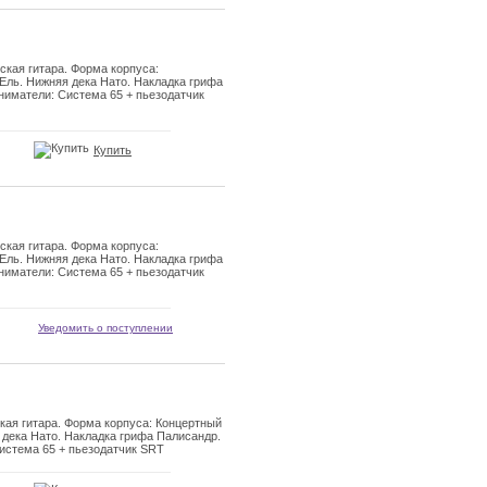
кая гитара. Форма корпуса:
Ель. Нижняя дека Нато. Накладка грифа
ниматели: Система 65 + пьезодатчик
Купить
кая гитара. Форма корпуса:
Ель. Нижняя дека Нато. Накладка грифа
ниматели: Система 65 + пьезодатчик
Уведомить о поступлении
ая гитара. Форма корпуса: Концертный
 дека Нато. Накладка грифа Палисандр.
истема 65 + пьезодатчик SRT