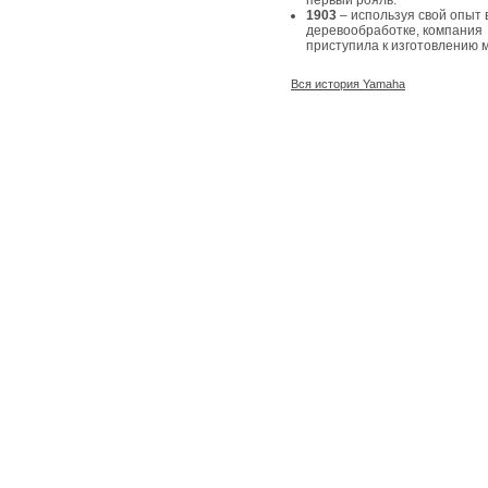
первый рояль.
1903
– используя свой опыт 
деревообработке, компания
приступила к изготовлению 
Вся история Yamaha