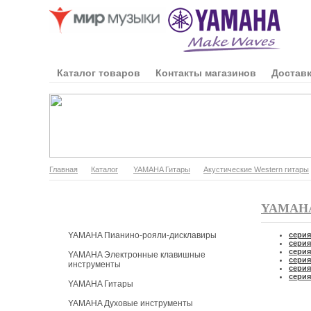
Каталог товаров
Контакты магазинов
Доставк
Главная
Каталог
YAMAHA Гитары
Акустические Western гитары
Каталог продукции
YAMAHA
YAMAHA Пианино-рояли-дисклавиры
серия
серия
серия
YAMAHA Электронные клавишные
серия
инструменты
серия
серия
YAMAHA Гитары
YAMAHA Духовые инструменты