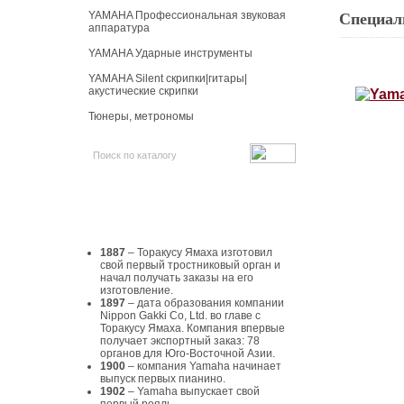
YAMAHA Профессиональная звуковая
Специал
аппаратура
YAMAHA Ударные инструменты
YAMAHA Silent скрипки|гитары|
акустические скрипки
Тюнеры, метрономы
История Yamaha
1887
– Торакусу Ямаха изготовил
свой первый тростниковый орган и
начал получать заказы на его
изготовление.
1897
– дата образования компании
Nippon Gakki Co, Ltd. во главе с
Торакусу Ямаха. Компания впервые
получает экспортный заказ: 78
органов для Юго-Восточной Азии.
1900
– компания Yamaha начинает
выпуск первых пианино.
1902
– Yamaha выпускает свой