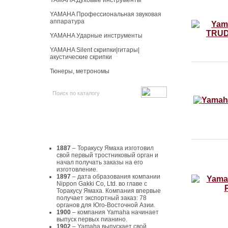
YAMAHA Духовые инструменты
YAMAHA Профессиональная звуковая
аппаратура
YAMAHA Ударные инструменты
YAMAHA Silent скрипки|гитары|
акустические скрипки
Тюнеры, метрономы
История Yamaha
1887
– Торакусу Ямаха изготовил
свой первый тростниковый орган и
начал получать заказы на его
изготовление.
1897
– дата образования компании
Nippon Gakki Co, Ltd. во главе с
Торакусу Ямаха. Компания впервые
получает экспортный заказ: 78
органов для Юго-Восточной Азии.
1900
– компания Yamaha начинает
выпуск первых пианино.
1902
– Yamaha выпускает свой