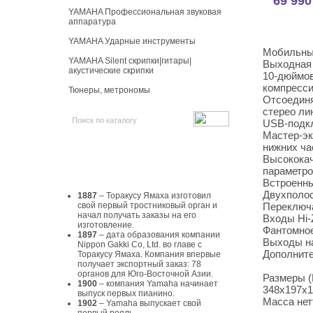
69 990
YAMAHA Профессиональная звуковая
аппаратура
YAMAHA Ударные инструменты
Мобильный
YAMAHA Silent скрипки|гитары|
Выходная 
акустические скрипки
10-дюймов
компресс
Тюнеры, метрономы
Отсоединя
стерео ли
USB-подкл
Мастер-эк
нижних ча
История Yamaha
Высококач
параметро
Встроенны
Двухполос
1887
– Торакусу Ямаха изготовил
свой первый тростниковый орган и
Переключ
начал получать заказы на его
Входы Hi-
изготовление.
Фантомное
1897
– дата образования компании
Выходы н
Nippon Gakki Co, Ltd. во главе с
Дополните
Торакусу Ямаха. Компания впервые
получает экспортный заказ: 78
органов для Юго-Восточной Азии.
Размеры (
1900
– компания Yamaha начинает
348x197x1
выпуск первых пианино.
Масса нетт
1902
– Yamaha выпускает свой