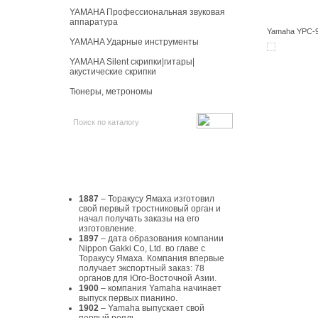
YAMAHA Профессиональная звуковая
аппаратура
Yamaha YPC-9
YAMAHA Ударные инструменты
YAMAHA Silent скрипки|гитары|
акустические скрипки
Тюнеры, метрономы
История Yamaha
1887
– Торакусу Ямаха изготовил
свой первый тростниковый орган и
начал получать заказы на его
изготовление.
1897
– дата образования компании
Nippon Gakki Co, Ltd. во главе с
Торакусу Ямаха. Компания впервые
получает экспортный заказ: 78
органов для Юго-Восточной Азии.
1900
– компания Yamaha начинает
выпуск первых пианино.
1902
– Yamaha выпускает свой