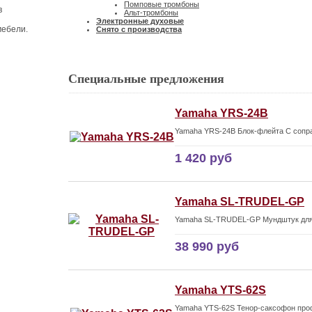
Помповые тромбоны
в
Альт-тромбоны
Электронные духовые
мебели.
Снято с производства
Специальные предложения
Yamaha YRS-24B
Yamaha YRS-24B Блок-флейта C сопра
1 420 руб
Yamaha SL-TRUDEL-GP
Yamaha SL-TRUDEL-GP Мундштук для т
38 990 руб
Yamaha YTS-62S
Yamaha YTS-62S Тенор-саксофон пр