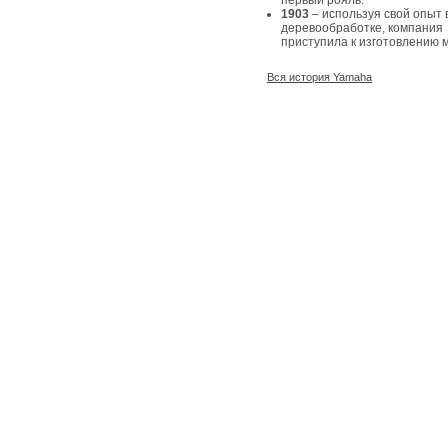
первый рояль.
1903
– используя свой опыт 
деревообработке, компания
приступила к изготовлению 
Вся история Yamaha