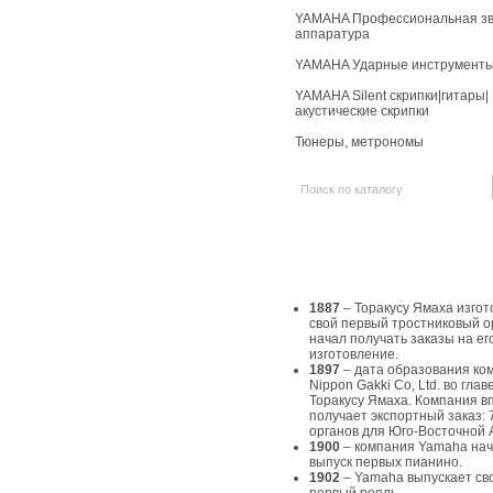
YAMAHA Профессиональная зв
аппаратура
YAMAHA Ударные инструмент
YAMAHA Silent скрипки|гитары|
акустические скрипки
Тюнеры, метрономы
История Yamaha
1887
– Торакусу Ямаха изгот
свой первый тростниковый о
начал получать заказы на ег
изготовление.
1897
– дата образования ко
Nippon Gakki Co, Ltd. во главе
Торакусу Ямаха. Компания в
получает экспортный заказ: 
органов для Юго-Восточной 
1900
– компания Yamaha на
выпуск первых пианино.
1902
– Yamaha выпускает св