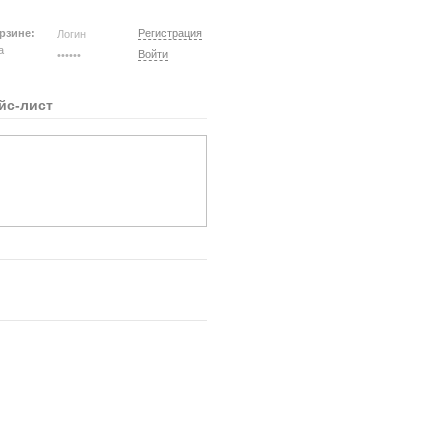
рзине:
Регистрация
на
Войти
йс-лист