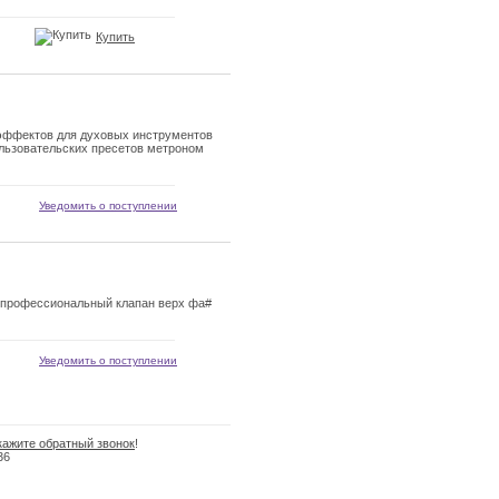
Купить
эффектов для духовых инструментов
ользовательских пресетов метроном
Уведомить о поступлении
упрофессиональный клапан верх фа#
Уведомить о поступлении
кажите обратный звонок
!
36