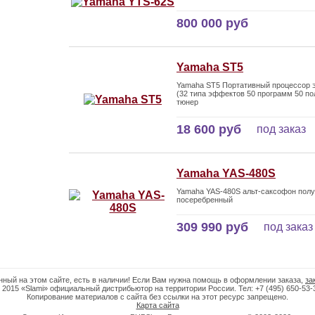
800 000 руб
Yamaha ST5
Yamaha ST5 Портативный процессор 
(32 типа эффектов 50 программ 50 п
тюнер
18 600 руб
под заказ
Yamaha YAS-480S
Yamaha YAS-480S альт-саксофон пол
посеребренный
309 990 руб
под заказ
нный на этом сайте, есть в наличии! Если Вам нужна помощь в оформлении заказа,
за
 2015 «Slami» официальный дистрибьютор на территории России. Тел: +7 (495) 650-53-
Копирование материалов с сайта без ссылки на этот ресурс запрещено.
Карта сайта