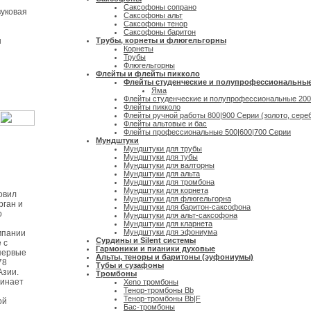
Саксофоны сопрано
уковая
Саксофоны альт
Саксофоны тенор
Саксофоны баритон
ы
Трубы, корнеты и флюгельгорны
Корнеты
Трубы
Флюгельгорны
Флейты и флейты пикколо
Флейты студенческие и полупрофессиональные 
Яма
Флейты студенческие и полупрофессиональные 200
Флейты пикколо
Флейты ручной работы 800|900 Серии (золото, сереб
Флейты альтовые и бас
Флейты профессиональные 500|600|700 Серии
Мундштуки
Мундштуки для трубы
Мундштуки для тубы
Мундштуки для валторны
Мундштуки для альта
Мундштуки для тромбона
Мундштуки для корнета
овил
Мундштуки для флюгельгорна
рган и
Мундштуки для баритон-саксофона
о
Мундштуки для альт-саксофона
Мундштуки для кларнета
Мундштуки для эфониума
мпании
Сурдины и Silent системы
 с
Гармоники и пианики духовые
первые
Альты, теноры и баритоны (эуфониумы)
78
Тубы и сузафоны
Азии.
Тромбоны
чинает
Xeno тромбоны
Тенор-тромбоны Bb
Тенор-тромбоны Bb|F
ой
Бас-тромбоны