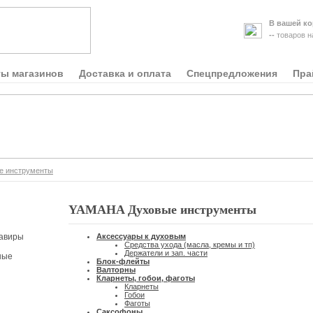
В вашей ко
--
товаров 
ты магазинов
Доставка и оплата
Спецпредложения
Пра
е инструменты
YAMAHA Духовые инструменты
авиры
Аксессуары к духовым
Средства ухода (масла, кремы и тп)
Держатели и зап. части
ные
Блок-флейты
Валторны
Кларнеты, гобои, фаготы
Кларнеты
Гобои
Фаготы
Саксофоны