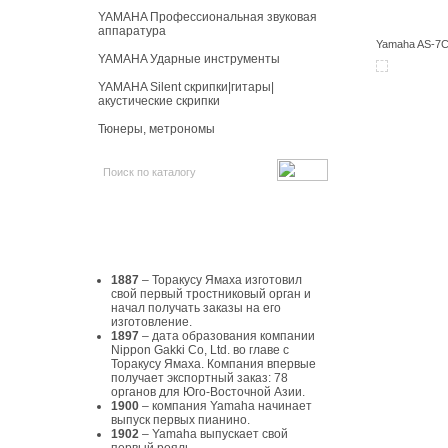
YAMAHA Профессиональная звуковая
аппаратура
Yamaha AS-7C
YAMAHA Ударные инструменты
YAMAHA Silent скрипки|гитары|
акустические скрипки
Тюнеры, метрономы
История Yamaha
1887
– Торакусу Ямаха изготовил
свой первый тростниковый орган и
начал получать заказы на его
изготовление.
1897
– дата образования компании
Nippon Gakki Co, Ltd. во главе с
Торакусу Ямаха. Компания впервые
получает экспортный заказ: 78
органов для Юго-Восточной Азии.
1900
– компания Yamaha начинает
выпуск первых пианино.
1902
– Yamaha выпускает свой