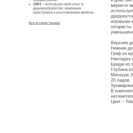
первый рояль.
1903
– используя свой опыт в
меранти з
деревообработке, компания
используе
приступила к изготовлению мебели.
дредноуто
игровыми 
Вся история Yamaha
гитаристы 
уменьшенн
Верхняя де
Нижняя дек
Гриф из кр
Накладка 
Бридж из 
Глубина ко
Мензура: 
20 ладов,
Хромирова
В комплект
натяжител
Цвет – Tob