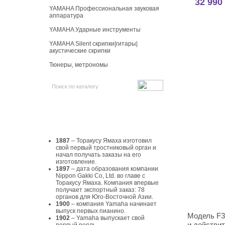
32 990
YAMAHA Профессиональная звуковая
аппаратура
YAMAHA Ударные инструменты
YAMAHA Silent скрипки|гитары|
акустические скрипки
Тюнеры, метрономы
История Yamaha
1887
– Торакусу Ямаха изготовил
свой первый тростниковый орган и
начал получать заказы на его
изготовление.
1897
– дата образования компании
Nippon Gakki Co, Ltd. во главе с
Торакусу Ямаха. Компания впервые
получает экспортный заказ: 78
органов для Юго-Восточной Азии.
1900
– компания Yamaha начинает
выпуск первых пианино.
Модель F3
1902
– Yamaha выпускает свой
и действит