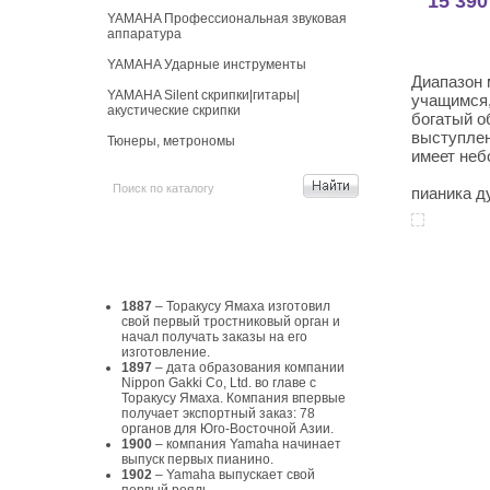
15 390
YAMAHA Профессиональная звуковая
аппаратура
YAMAHA Ударные инструменты
Диапазон 
YAMAHA Silent скрипки|гитары|
учащимся,
акустические скрипки
богатый о
выступлен
Тюнеры, метрономы
имеет неб
пианика ду
История Yamaha
1887
– Торакусу Ямаха изготовил
свой первый тростниковый орган и
начал получать заказы на его
изготовление.
1897
– дата образования компании
Nippon Gakki Co, Ltd. во главе с
Торакусу Ямаха. Компания впервые
получает экспортный заказ: 78
органов для Юго-Восточной Азии.
1900
– компания Yamaha начинает
выпуск первых пианино.
1902
– Yamaha выпускает свой