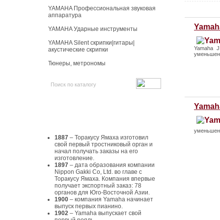
YAMAHA Профессиональная звуковая
аппаратура
Yamah
YAMAHA Ударные инструменты
YAMAHA Silent скрипки|гитары|
Yamaha J
акустические скрипки
уменьшен
Тюнеры, метрономы
Yamah
История Yamaha
уменьшен
1887
– Торакусу Ямаха изготовил
свой первый тростниковый орган и
начал получать заказы на его
изготовление.
1897
– дата образования компании
Nippon Gakki Co, Ltd. во главе с
Торакусу Ямаха. Компания впервые
получает экспортный заказ: 78
органов для Юго-Восточной Азии.
1900
– компания Yamaha начинает
выпуск первых пианино.
1902
– Yamaha выпускает свой