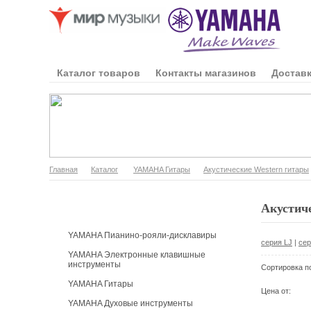
Каталог товаров
Контакты магазинов
Доставк
Главная
Каталог
YAMAHA Гитары
Акустические Western гитары
Каталог продукции
Акустиче
YAMAHA Пианино-рояли-дисклавиры
серия LJ
|
сер
YAMAHA Электронные клавишные
инструменты
Сортировка п
YAMAHA Гитары
Цена от:
YAMAHA Духовые инструменты