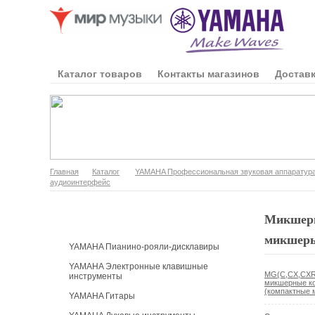
Каталог товаров
Контакты магазинов
Доставк
Главная
Каталог
YAMAHA Профессиональная звуковая аппаратур
аудиоинтерфейс
Каталог продукции
Микшеры
микшеры
YAMAHA Пианино-рояли-дисклавиры
YAMAHA Электронные клавишные
MG(C,CX,CXR)
инструменты
микшерные ко
(компактные 
YAMAHA Гитары