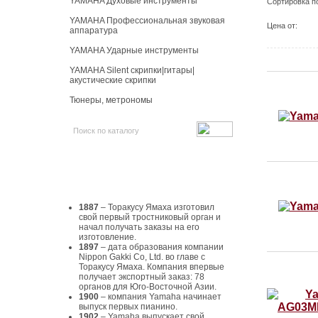
YAMAHA Духовые инструменты
Сортировка п
YAMAHA Профессиональная звуковая
Цена от:
аппаратура
YAMAHA Ударные инструменты
YAMAHA Silent скрипки|гитары|
акустические скрипки
Тюнеры, метрономы
История Yamaha
1887
– Торакусу Ямаха изготовил
свой первый тростниковый орган и
начал получать заказы на его
изготовление.
1897
– дата образования компании
Nippon Gakki Co, Ltd. во главе с
Торакусу Ямаха. Компания впервые
получает экспортный заказ: 78
органов для Юго-Восточной Азии.
1900
– компания Yamaha начинает
выпуск первых пианино.
1902
– Yamaha выпускает свой