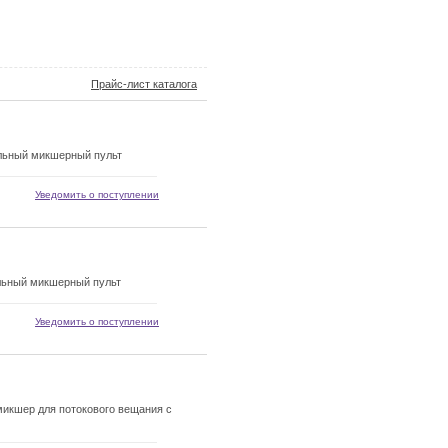
Прайс-лист каталога
льный микшерный пульт
Уведомить о поступлении
льный микшерный пульт
Уведомить о поступлении
икшер для потокового вещания с