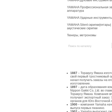
YAMAHA Духовые инструменты
YAMAHA Профессиональная зв
аппаратура
YAMAHA Ударные инструмент
YAMAHA Silent скрипки|гитары|
акустические скрипки
Тюнеры, метрономы
История Yamaha
1887
– Торакусу Ямаха изгот
свой первый тростниковый о
начал получать заказы на ег
изготовление.
1897
– дата образования ко
Nippon Gakki Co, Ltd. во главе
Торакусу Ямаха. Компания в
получает экспортный заказ: 
органов для Юго-Восточной 
1900
– компания Yamaha на
выпуск первых пианино.
1902
– Yamaha выпускает св