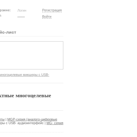
рзине:
Регистрация
на
Войти
йс-лист
 многоцелевые микшеры с USB-
ктные многоцелевые
яты
|
MGP-серия (аналого-цифровые
еры с USB- аудиоинтерфейс
|
MG- серия