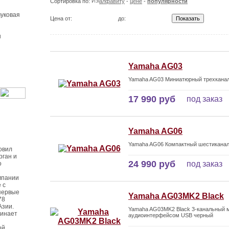
Сортировка по:
алфавиту
-
цене
-
популярности
уковая
Цена от:
до:
ы
Yamaha AG03
Yamaha AG03 Миниатюрный трехкана
17 990 руб
под заказ
Yamaha AG06
Yamaha AG06 Компактный шестикана
овил
рган и
24 990 руб
под заказ
о
мпании
 с
первые
Yamaha AG03MK2 Black
78
Азии.
Yamaha AG03MK2 Black 3-канальный м
чинает
аудиоинтерфейсом USB черный
ой