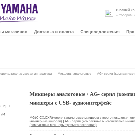
В вашей ко
--
товаров 
ты магазинов
Доставка и оплата
Спецпредложения
Пра
иональная звуковая аппаратура
Микшеры аналоговые
AG- серия (компактные
Микшеры аналоговые / AG- серия (компа
микшеры с USB- аудиоинтерфейс
авиры
ные
MG(C,CX,CXR)-серия (аналоговые микшеры второго поколения. сн
микшерные консоли)
|
AG- серия (компактные многоцелевые микш
(компактные микшеры третьего поколения)
|