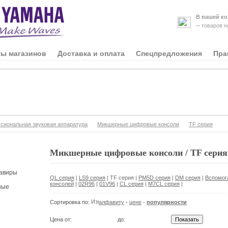
В вашей ко
--
товаров 
ты магазинов
Доставка и оплата
Спецпредложения
Пра
иональная звуковая аппаратура
Микшерные цифровые консоли
TF серия
Микшерные цифровые консоли / TF серия
авиры
QL серия
|
LS9 серия
|
TF серия
|
PM5D серия
|
DM серия
|
Вспомог
консолей
|
02R96
|
01V96
|
CL серия
|
M7CL серия
|
ные
Сортировка по:
алфавиту
-
цене
-
популярности
Цена от:
до: