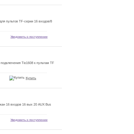
для пультов TF-серии 16 входов/8
Уведомить о поступлении
подключения Tio1608 к пультам TF
Купить
кан 16 входов 16 вых 20 AUX Bus
Уведомить о поступлении