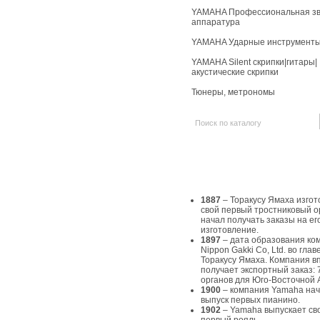
YAMAHA Профессиональная зв
аппаратура
YAMAHA Ударные инструмент
YAMAHA Silent скрипки|гитары|
акустические скрипки
Тюнеры, метрономы
История Yamaha
1887
– Торакусу Ямаха изгот
свой первый тростниковый о
начал получать заказы на ег
изготовление.
1897
– дата образования ко
Nippon Gakki Co, Ltd. во главе
Торакусу Ямаха. Компания в
получает экспортный заказ: 
органов для Юго-Восточной 
1900
– компания Yamaha на
выпуск первых пианино.
1902
– Yamaha выпускает св