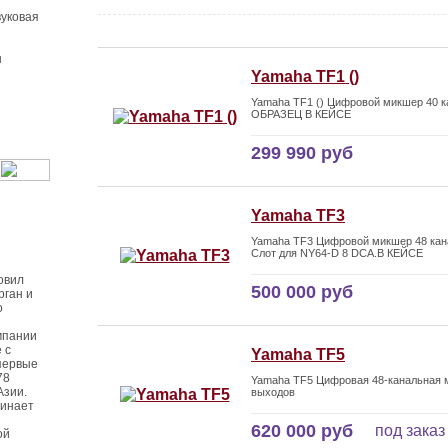
уковая
ы
Yamaha TF1 ()
Yamaha TF1 () Цифровой микшер 40 к
ОБРАЗЕЦ В КЕЙСЕ
299 990 руб
Yamaha TF3
Yamaha TF3 Цифровой микшер 48 кана
Слот для NY64-D 8 DCA.В КЕЙСЕ
овил
500 000 руб
рган и
о
мпании
 с
Yamaha TF5
первые
78
Yamaha TF5 Цифровая 48-канальная м
Азии.
выходов
чинает
620 000 руб
под заказ
ой