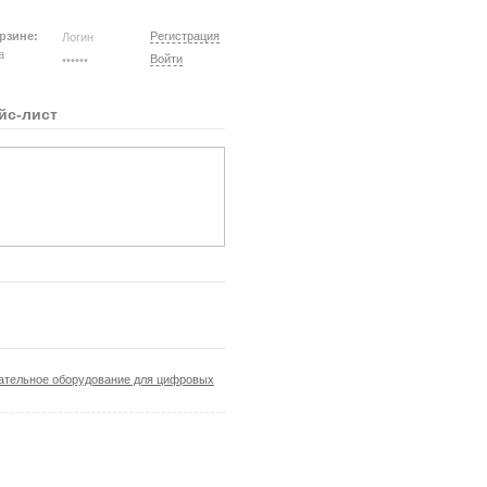
рзине:
Регистрация
на
Войти
йс-лист
ательное оборудование для цифровых