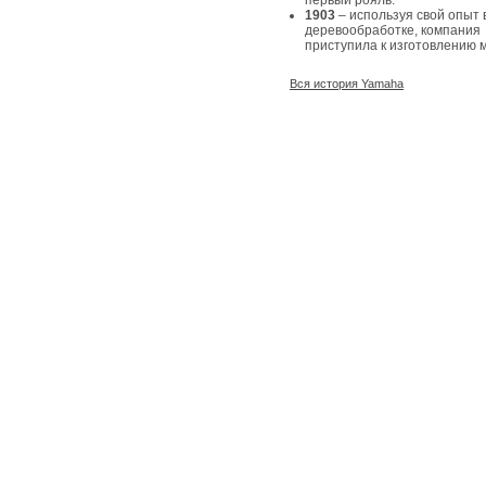
первый рояль.
1903
– используя свой опыт 
деревообработке, компания
приступила к изготовлению 
Вся история Yamaha