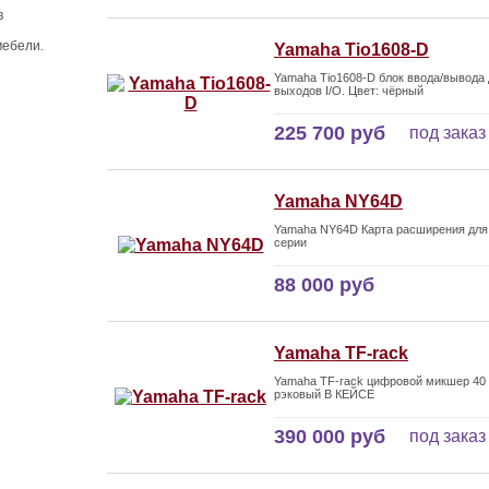
в
мебели.
Yamaha Tio1608-D
Yamaha Tio1608-D блок ввода/вывода 
выходов I/O. Цвет: чёрный
225 700 руб
под заказ
Yamaha NY64D
Yamaha NY64D Карта расширения для 
серии
88 000 руб
Yamaha TF-rack
Yamaha TF-rack цифровой микшер 40 
рэковый В КЕЙСЕ
390 000 руб
под заказ