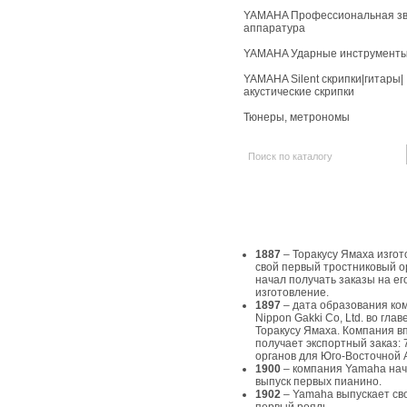
YAMAHA Профессиональная зв
аппаратура
YAMAHA Ударные инструмент
YAMAHA Silent скрипки|гитары|
акустические скрипки
Тюнеры, метрономы
История Yamaha
1887
– Торакусу Ямаха изгот
свой первый тростниковый о
начал получать заказы на ег
изготовление.
1897
– дата образования ко
Nippon Gakki Co, Ltd. во главе
Торакусу Ямаха. Компания в
получает экспортный заказ: 
органов для Юго-Восточной 
1900
– компания Yamaha на
выпуск первых пианино.
1902
– Yamaha выпускает св