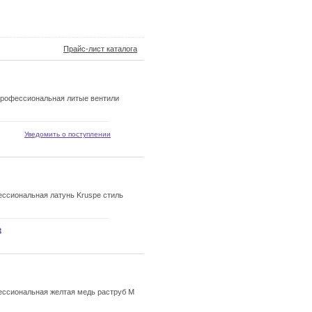
Прайс-лист каталога
профессиональная литые вентили
Уведомить о поступлении
ссиональная латунь Kruspe стиль
з
ессиональная желтая медь раструб M