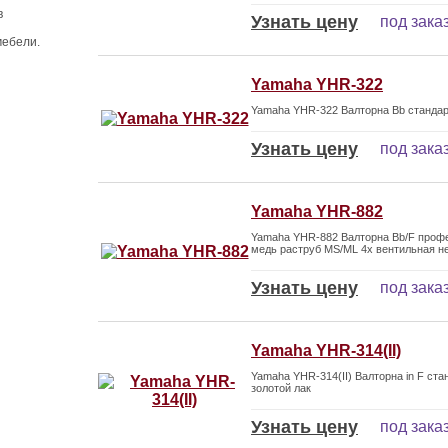
в
Узнать цену
под зака
мебели.
Yamaha YHR-322
Yamaha YHR-322 Валторна Bb стандар
Узнать цену
под зака
Yamaha YHR-882
Yamaha YHR-882 Валторна Bb/F профе
медь раструб MS/ML 4х вентильная н
Узнать цену
под зака
Yamaha YHR-314(II)
Yamaha YHR-314(II) Валторна in F ст
золотой лак
Узнать цену
под зака