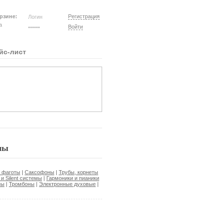
рзине:
Регистрация
на
Войти
йс-лист
ны
, фаготы
|
Саксофоны
|
Трубы, корнеты
и Silent системы
|
Гармоники и пианики
ны
|
Тромбоны
|
Электронные духовые
|