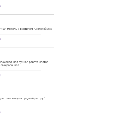
з
тная модель с вентилем A золотой лак
з
ссиональная ручная работа желтая
елакированная
з
андартная модель средний раструб
з