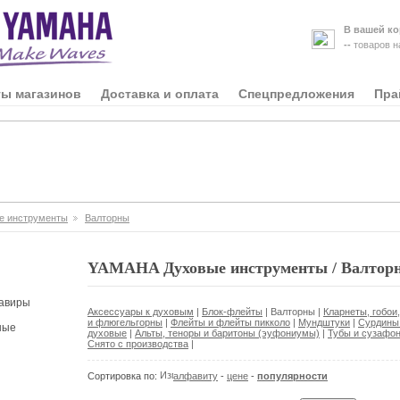
В вашей ко
--
товаров 
ты магазинов
Доставка и оплата
Спецпредложения
Пра
е инструменты
Валторны
YAMAHA Духовые инструменты / Валтор
авиры
Аксессуары к духовым
|
Блок-флейты
|
Валторны
|
Кларнеты, гобои
и флюгельгорны
|
Флейты и флейты пикколо
|
Мундштуки
|
Сурдины 
ные
духовые
|
Альты, теноры и баритоны (эуфониумы)
|
Тубы и сузафо
Снято с производства
|
Сортировка по:
алфавиту
-
цене
-
популярности