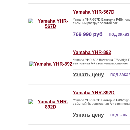
Yamaha YHR-567D
Yamaha YHR-567D Валторна F/Bb пол
съёмный раструб золотой лак
769 990 руб
под заказ
Yamaha YHR-892
Yamaha YHR-892 Валторна F/Bb/high F
вентильная A + стоп нелакированная
Узнать цену
под зака
Yamaha YHR-892D
Yamaha YHR-892D Валторна F/Bb/high
съёмный 4х вентильная A + стоп нел
Узнать цену
под зака