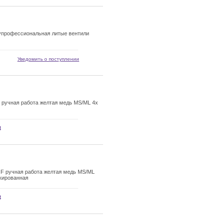
упрофессиональная литые вентили
Уведомить о поступлении
 ручная работа желтая медь MS/ML 4х
з
 F ручная работа желтая медь MS/ML
акированная
з