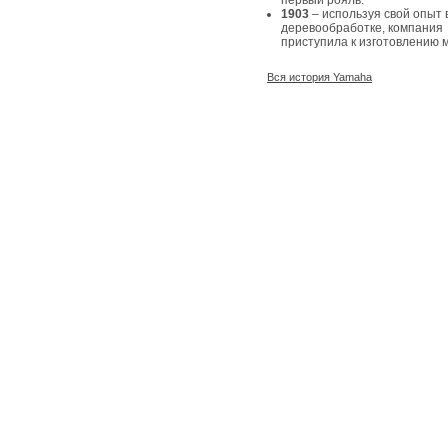
первый рояль.
1903
– используя свой опыт 
деревообработке, компания
приступила к изготовлению 
Вся история Yamaha