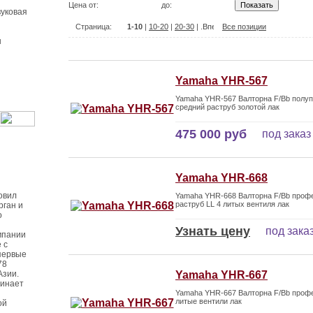
Цена от:
до:
уковая
Страница:
1-10
|
10-20
|
20-30
| .
Все позиции
ы
Yamaha YHR-567
Yamaha YHR-567 Валторна F/Bb полу
средний раструб золотой лак
475 000 руб
под заказ
Yamaha YHR-668
овил
Yamaha YHR-668 Валторна F/Bb профе
раструб LL 4 литых вентиля лак
рган и
о
Узнать цену
под зака
мпании
 с
первые
78
Азии.
Yamaha YHR-667
чинает
Yamaha YHR-667 Валторна F/Bb проф
литые вентили лак
ой