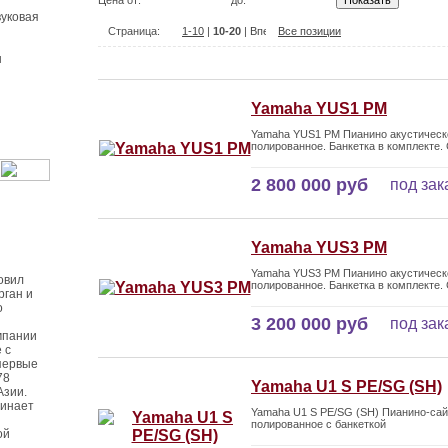
Цена от:
до:
уковая
Страница:
1-10
|
10-20
|
Все позиции
ы
Yamaha YUS1 PM
Yamaha YUS1 PM Пианино акустическо
полированное. Банкетка в комплекте.
2 800 000 руб
под зак
Yamaha YUS3 PM
Yamaha YUS3 PM Пианино акустическо
овил
полированное. Банкетка в комплекте.
рган и
о
3 200 000 руб
под зак
мпании
 с
первые
78
Yamaha U1 S PE/SG (SH)
Азии.
чинает
Yamaha U1 S PE/SG (SH) Пианино-сай
полированное с банкеткой
ой