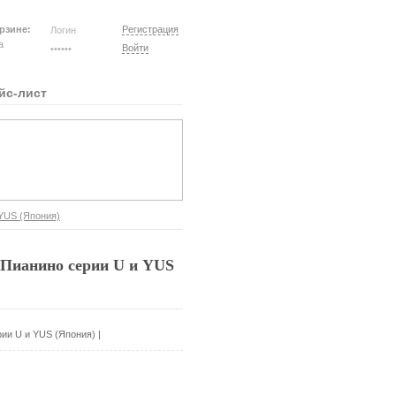
рзине:
Регистрация
на
Войти
йс-лист
YUS (Япония)
 Пианино серии U и YUS
ии U и YUS (Япония)
|