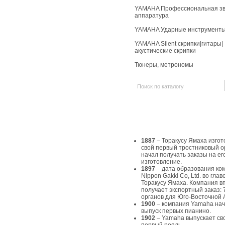
YAMAHA Профессиональная зв
аппаратура
YAMAHA Ударные инструмент
YAMAHA Silent скрипки|гитары|
акустические скрипки
Тюнеры, метрономы
История Yamaha
1887
– Торакусу Ямаха изгот
свой первый тростниковый о
начал получать заказы на ег
изготовление.
1897
– дата образования ко
Nippon Gakki Co, Ltd. во главе
Торакусу Ямаха. Компания в
получает экспортный заказ: 
органов для Юго-Восточной 
1900
– компания Yamaha на
выпуск первых пианино.
1902
– Yamaha выпускает св