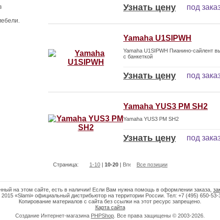
Узнать цену
под зака
в
мебели.
Yamaha U1SIPWH
Yamaha U1SIPWH Пианино-сайлент вы
с банкеткой
Узнать цену
под зака
Yamaha YUS3 PM SH2
Yamaha YUS3 PM SH2
Узнать цену
под зака
Страница:
1-10
|
10-20
|
Все позиции
нный на этом сайте, есть в наличии! Если Вам нужна помощь в оформлении заказа,
за
 2015 «Slami» официальный дистрибьютор на территории России. Тел: +7 (495) 650-53-
Копирование материалов с сайта без ссылки на этот ресурс запрещено.
Карта сайта
Создание Интернет-магазина
PHPShop
. Все права защищены © 2003-2026.