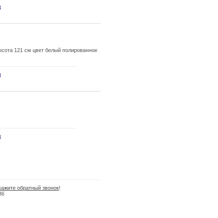
з
сота 121 см цвет белый полированное
з
з
кажите обратный звонок
!
36