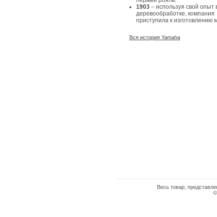
первый рояль.
1903
– используя свой опыт 
деревообработке, компания
приступила к изготовлению 
Вся история Yamaha
Весь товар, представле
©