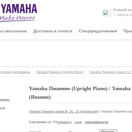
В вашей ко
--
товаров 
ты магазинов
Доставка и оплата
Спецпредложения
Пра
-рояли-дисклавиры
Yamaha Пианино (Upright Piano)
Yamaha Пианино серии U и 
Yamaha Пианино (Upright Piano) / Yamaha
(Япония)
авиры
ные
Yamaha Пианино серии M, JU, JX (Индонезия)
|
Yamaha Пианино сер
Сортировка по:
алфавиту
-
цене
-
популярности