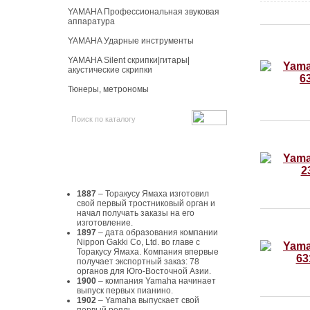
YAMAHA Профессиональная звуковая
аппаратура
YAMAHA Ударные инструменты
YAMAHA Silent скрипки|гитары|
акустические скрипки
Тюнеры, метрономы
История Yamaha
1887
– Торакусу Ямаха изготовил
свой первый тростниковый орган и
начал получать заказы на его
изготовление.
1897
– дата образования компании
Nippon Gakki Co, Ltd. во главе с
Торакусу Ямаха. Компания впервые
получает экспортный заказ: 78
органов для Юго-Восточной Азии.
1900
– компания Yamaha начинает
выпуск первых пианино.
1902
– Yamaha выпускает свой