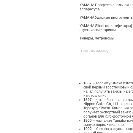
YAMAHA Профессиональная зв
аппаратура
YAMAHA Ударные инструмент
YAMAHA Silent скрипки|гитары|
акустические скрипки
Тюнеры, метрономы
История Yamaha
1887
– Торакусу Ямаха изгот
свой первый тростниковый о
начал получать заказы на ег
изготовление.
1897
– дата образования ко
Nippon Gakki Co, Ltd. во главе
Торакусу Ямаха. Компания в
получает экспортный заказ: 
органов для Юго-Восточной 
1900
– компания Yamaha на
выпуск первых пианино.
1902
– Yamaha выпускает св