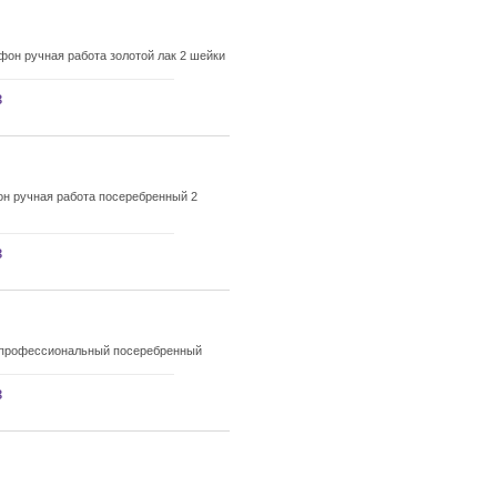
он ручная работа золотой лак 2 шейки
з
н ручная работа посеребренный 2
з
 профессиональный посеребренный
з