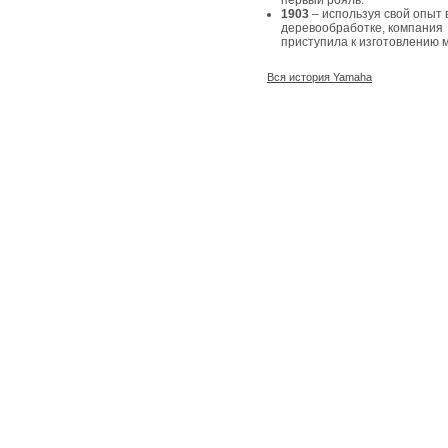
первый рояль.
1903
– используя свой опыт 
деревообработке, компания
приступила к изготовлению 
Вся история Yamaha