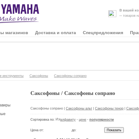
В вашей ко
--
товаров 
ты магазинов
Доставка и оплата
Спецпредложения
Пра
е инструменты
Саксофоны
Саксофоны сопрано
Саксофоны / Саксофоны сопрано
авиры
Саксофоны сопрано
|
Саксофоны альт
|
Саксофоны тенор
|
Саксоф
ные
Сортировка по:
алфавиту
-
цене
-
популярности
Цена от:
до: