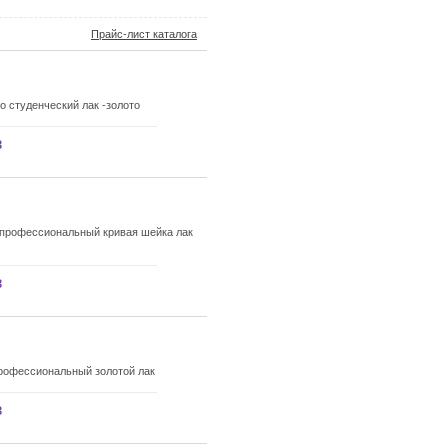
Прайс-лист каталога
 студенческий лак -золото
з
профессиональный кривая шейка лак
з
рофессиональный золотой лак
з