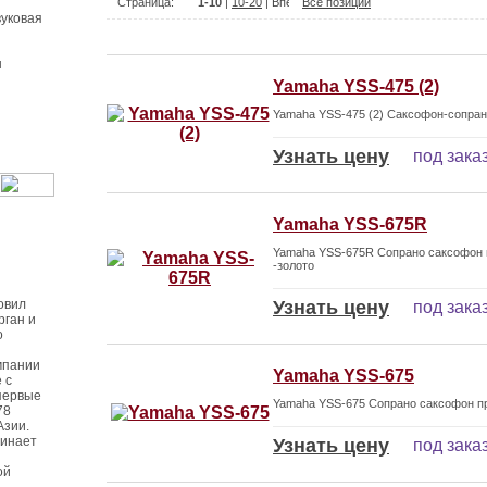
Страница:
1-10
|
10-20
|
Все позиции
уковая
ы
Yamaha YSS-475 (2)
Yamaha YSS-475 (2) Саксофон-сопрано
Узнать цену
под зака
Yamaha YSS-675R
Yamaha YSS-675R Сопрано саксофон 
-золото
овил
Узнать цену
под зака
рган и
о
мпании
Yamaha YSS-675
 с
первые
Yamaha YSS-675 Сопрано саксофон п
78
Азии.
чинает
Узнать цену
под зака
ой