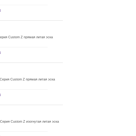
з
ерия Custom Z прямая литая эска
з
Серия Custom Z прямая литая эска
з
ерия Custom Z изогнутая литая эска