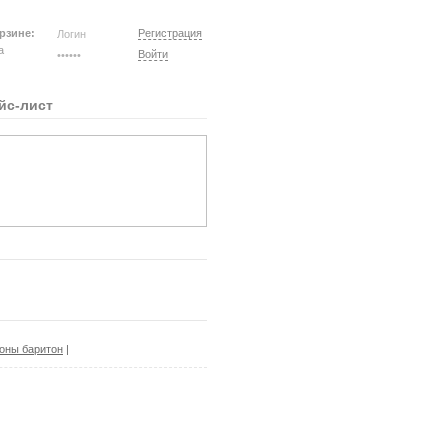
рзине:
Регистрация
на
Войти
йс-лист
оны баритон
|