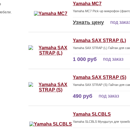
Yamaha MC7
в
Yamaha MC7 Pick-up микрофон (фанто
мебели.
Узнать цену
под зака
Yamaha SAX STRAP (L)
Yamaha SAX STRAP (L) Гайтан для са
1 000 руб
под заказ
Yamaha SAX STRAP (S)
Yamaha SAX STRAP (S) Гайтан для са
490 руб
под заказ
Yamaha SLCBLS
Yamaha SLCBLS Мундштук для тромб