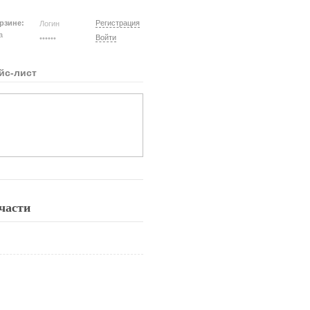
рзине:
Регистрация
на
Войти
йс-лист
 части