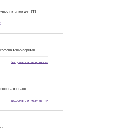
мное питание) для ST5.
з
ксофона тенор/баритон
Уведомить о поступлении
ксофона сопрано
Уведомить о поступлении
она