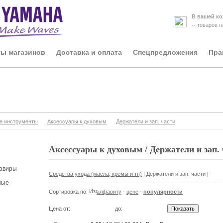
В вашей ко
--
товаров 
ты магазинов
Доставка и оплата
Спецпредложения
Пра
е инструменты
Аксессуары к духовым
Держатели и зап. части
Аксессуары к духовым / Держатели и зап.
авиры
Средства ухода (масла, кремы и тп)
|
Держатели и зап. части
|
ные
Сортировка по:
алфавиту
-
цене
-
популярности
Цена от:
до: