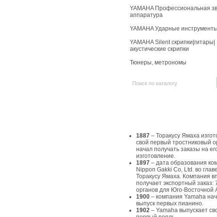
YAMAHA Профессиональная зв
аппаратура
YAMAHA Ударные инструмент
YAMAHA Silent скрипки|гитары|
акустические скрипки
Тюнеры, метрономы
История Yamaha
1887
– Торакусу Ямаха изгот
свой первый тростниковый о
начал получать заказы на ег
изготовление.
1897
– дата образования ко
Nippon Gakki Co, Ltd. во главе
Торакусу Ямаха. Компания в
получает экспортный заказ: 
органов для Юго-Восточной 
1900
– компания Yamaha на
выпуск первых пианино.
1902
– Yamaha выпускает св