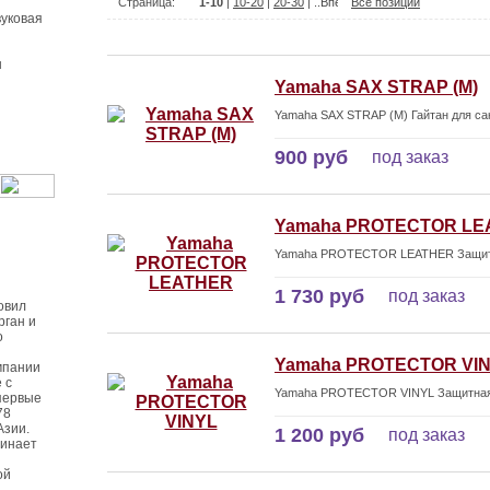
Страница:
1-10
|
10-20
|
20-30
| ..
Все позиции
уковая
ы
Yamaha SAX STRAP (M)
Yamaha SAX STRAP (M) Гайтан для са
900 руб
под заказ
Yamaha PROTECTOR LE
Yamaha PROTECTOR LEATHER Защитна
1 730 руб
под заказ
овил
рган и
о
Yamaha PROTECTOR VI
мпании
 с
Yamaha PROTECTOR VINYL Защитная н
первые
78
Азии.
1 200 руб
под заказ
чинает
ой