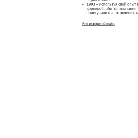
первый рояль.
1903
– используя свой опыт 
деревообработке, компания
приступила к изготовлению 
Вся история Yamaha