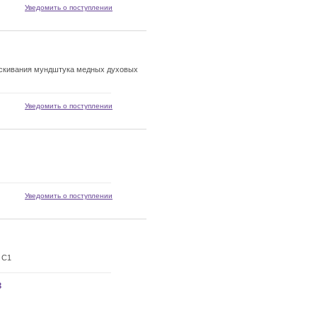
Уведомить о поступлении
кивания мундштука медных духовых
Уведомить о поступлении
Уведомить о поступлении
 C1
з