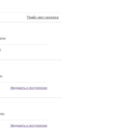
Прайс-лист каталога
орны
з
ны
Уведомить о поступлении
рны
Уведомить о поступлении