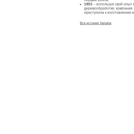
первый рояль.
1903
– используя свой опыт 
деревообработке, компания
приступила к изготовлению 
Вся история Yamaha