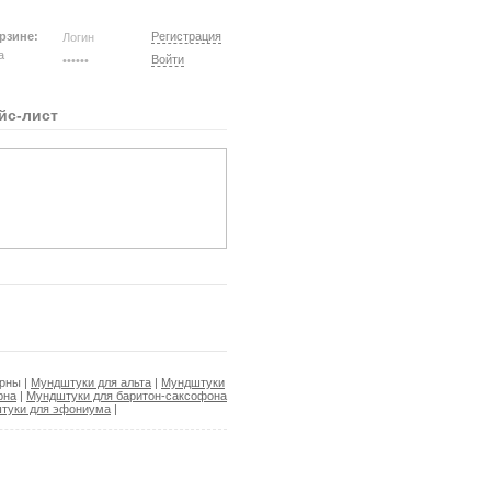
рзине:
Регистрация
на
Войти
йс-лист
орны
|
Мундштуки для альта
|
Мундштуки
рна
|
Мундштуки для баритон-саксофона
туки для эфониума
|