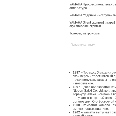
YAMAHA Профессиональная зв
аппаратура
YAMAHA Ударные инструмент
YAMAHA Silent скрипки|гитары|
акустические скрипки
Тюнеры, метрономы
История Yamaha
1887
– Торакусу Ямаха изгот
свой первый тростниковый о
начал получать заказы на ег
изготовление.
1897
– дата образования ко
Nippon Gakki Co, Ltd. во главе
Торакусу Ямаха. Компания в
получает экспортный заказ: 
органов для Юго-Восточной 
1900
– компания Yamaha на
выпуск первых пианино.
1902
– Yamaha выпускает св