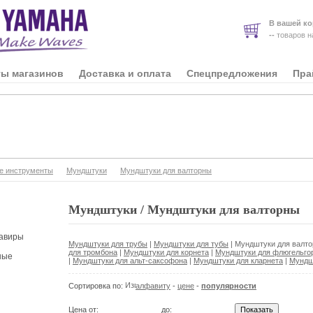
В вашей ко
--
товаров 
ты магазинов
Доставка и оплата
Спецпредложения
Пра
е инструменты
Мундштуки
Мундштуки для валторны
Мундштуки / Мундштуки для валторны
авиры
Мундштуки для трубы
|
Мундштуки для тубы
|
Мундштуки для валт
для тромбона
|
Мундштуки для корнета
|
Мундштуки для флюгельго
ные
|
Мундштуки для альт-саксофона
|
Мундштуки для кларнета
|
Мундш
Сортировка по:
алфавиту
-
цене
-
популярности
Цена от:
до: