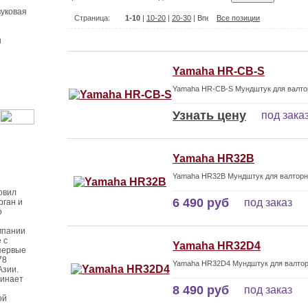
уковая
Страница:
1-10
|
10-20
|
20-30
|
Все позиции
ы
Yamaha HR-CB-S
Yamaha HR-CB-S Мундштук для валт
Узнать цену
под зака
Yamaha HR32B
Yamaha HR32B Мундштук для валтор
овил
6 490 руб
под заказ
рган и
о
мпании
 с
Yamaha HR32D4
первые
78
Yamaha HR32D4 Мундштук для валто
Азии.
чинает
8 490 руб
под заказ
ой