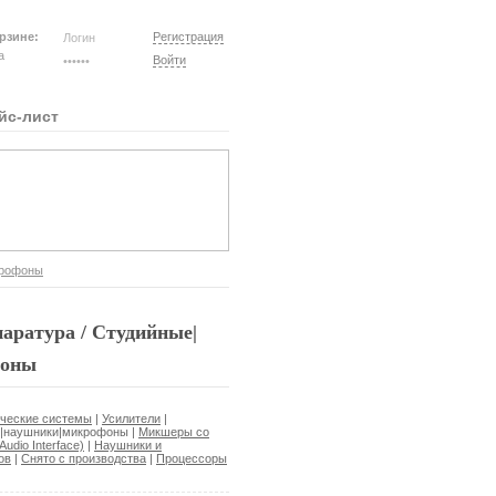
рзине:
Регистрация
на
Войти
йс-лист
крофоны
ратура / Студийные|
фоны
ические системы
|
Усилители
|
ы|наушники|микрофоны
|
Микшеры со
udio Interface)
|
Наушники и
ов
|
Снято с производства
|
Процессоры