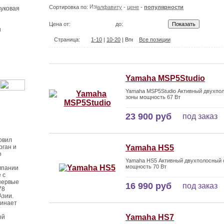
Сортировка по:
алфавиту
-
цене
-
популярности
уковая
Цена от:
до:
ы
Страница:
1-10
|
10-20
|
Все позиции
Yamaha MSP5Studio
Yamaha MSP5Studio Активный двухпо
зоны мощность 67 Вт
23 900 руб
под заказ
овил
рган и
Yamaha HS5
о
Yamaha HS5 Активный двухполосный 
мощность 70 Вт
мпании
 с
первые
16 990 руб
под заказ
78
Азии.
чинает
Yamaha HS7
ой