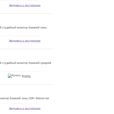
Уведомить о поступлении
 студийный монитор ближней зоны
Уведомить о поступлении
 студийный монитор ближней-средней
Купить
нитор ближней зоны 22Вт 4/dome twt
Уведомить о поступлении