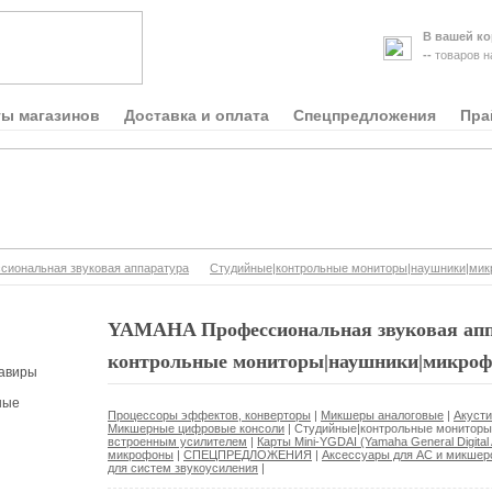
В вашей ко
--
товаров 
ты магазинов
Доставка и оплата
Спецпредложения
Пра
иональная звуковая аппаратура
Студийные|контрольные мониторы|наушники|ми
YAMAHA Профессиональная звуковая аппа
контрольные мониторы|наушники|микро
авиры
ные
Процессоры эффектов, конверторы
|
Микшеры аналоговые
|
Акуст
Микшерные цифровые консоли
|
Студийные|контрольные монитор
встроенным усилителем
|
Карты Mini-YGDAI (Yamaha General Digital A
микрофоны
|
СПЕЦПРЕДЛОЖЕНИЯ
|
Аксессуары для АС и микшер
для систем звукоусиления
|