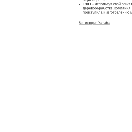
первый рояль.
1903
– используя свой опыт 
деревообработке, компания
приступила к изготовлению 
Вся история Yamaha