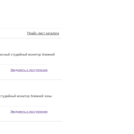
Прайс-лист каталога
лосный студийный монитор ближней
Уведомить о поступлении
студийный монитор ближней зоны
Уведомить о поступлении