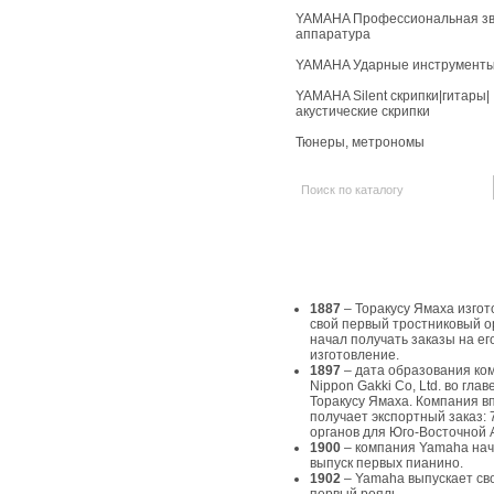
YAMAHA Профессиональная зв
аппаратура
YAMAHA Ударные инструмент
YAMAHA Silent скрипки|гитары|
акустические скрипки
Тюнеры, метрономы
История Yamaha
1887
– Торакусу Ямаха изгот
свой первый тростниковый о
начал получать заказы на ег
изготовление.
1897
– дата образования ко
Nippon Gakki Co, Ltd. во главе
Торакусу Ямаха. Компания в
получает экспортный заказ: 
органов для Юго-Восточной 
1900
– компания Yamaha на
выпуск первых пианино.
1902
– Yamaha выпускает св