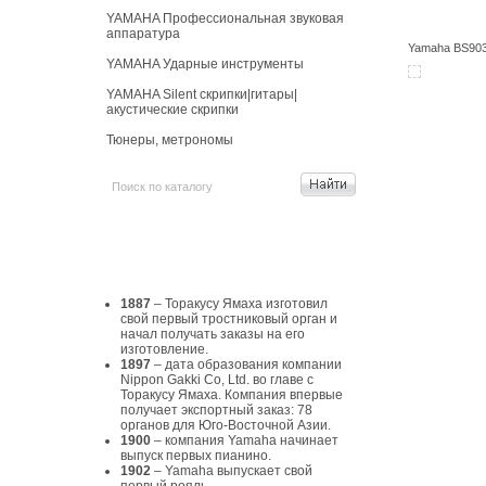
YAMAHA Профессиональная звуковая
аппаратура
Yamaha BS903
YAMAHA Ударные инструменты
YAMAHA Silent скрипки|гитары|
акустические скрипки
Тюнеры, метрономы
История Yamaha
1887
– Торакусу Ямаха изготовил
свой первый тростниковый орган и
начал получать заказы на его
изготовление.
1897
– дата образования компании
Nippon Gakki Co, Ltd. во главе с
Торакусу Ямаха. Компания впервые
получает экспортный заказ: 78
органов для Юго-Восточной Азии.
1900
– компания Yamaha начинает
выпуск первых пианино.
1902
– Yamaha выпускает свой