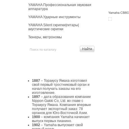
YAMAHA Профессиональная звуковая
аппаратура
Yamaha CB803
YAMAHA Ударные инструменты
YAMAHA Silent скрипки|гитары|
акустические скрипки
Тюнеры, метрономы
История Yamaha
1887
– Торакусу Ямаха изготовил
свой первый тростниковый орган и
начал получать заказы на его
изготовление.
1897
– дата образования компании
Nippon Gakki Co, Ltd. во главе с
Торакусу Ямаха. Компания впервые
получает экспортный заказ: 78
органов для Юго-Восточной Азии.
1900
– компания Yamaha начинает
выпуск первых пианино.
1902
– Yamaha выпускает свой