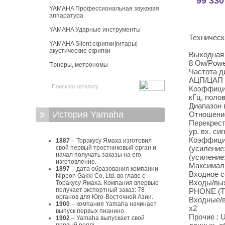
99 330
YAMAHA Профессиональная звуковая
аппаратура
YAMAHA Ударные инструменты
Техническ
YAMAHA Silent скрипки|гитары|
акустические скрипки
Выходная м
8 Ом/Powe
Тюнеры, метрономы
Частота д
АЦП/ЦАП к
Коэффицие
кГц, поло
Диапазон в
История Yamaha
Отношение
Перекрест
ур. вх. с
Коэффицие
1887
– Торакусу Ямаха изготовил
свой первый тростниковый орган и
(усиление:
начал получать заказы на его
(усиление:
изготовление.
Максималь
1897
– дата образования компании
Входное с
Nippon Gakki Co, Ltd. во главе с
Входы/вых
Торакусу Ямаха. Компания впервые
получает экспортный заказ: 78
PHONE (TS
органов для Юго-Восточной Азии.
Входные/в
1900
– компания Yamaha начинает
x2
выпуск первых пианино.
Прочие : 
1902
– Yamaha выпускает свой