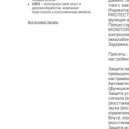
данных, о
первый рояль.
1903
– используя свой опыт в
тока с за
деревообработке, компания
Индикатор
приступила к изготовлению мебели.
PROTECT x
функция а
Вся история Yamaha
Процессо
MONITOR, 
контролем
эквалайзе
Задержка:
Пресеты :
настройки
Защита на
превышени
настраива
Автоматич
(функцион
Защита ус
сигнала (
(восстана
звука (во
ограничен
Внутр. ог
(восстана
Защита ис