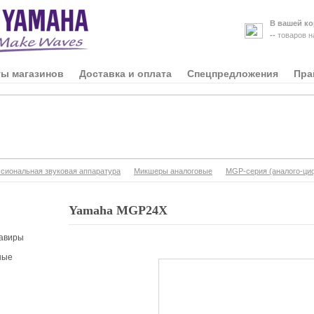
В вашей ко
--
товаров 
ты магазинов
Доставка и оплата
Спецпредложения
Пра
иональная звуковая аппаратура
Микшеры аналоговые
MGP-серия (аналого-ци
Yamaha MGP24X
авиры
ные