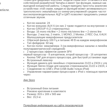
только для цифровых консолей. Модели серии MGP отличаются мо
собственной разработкой Yamaha и имеет три функции, важные как 
в
выездной концертной работы. Следуя принципу простоты аналогово
устройствах этой серии, каждая из функций может активироваться
мебели.
трехполосного эквалайзера со sweep-регулировкой средних частот 
высокопроизводительных АЦП и ЦАП позволяет предложить уникал
отличным звуком.
Кол-во каналов: 24
Кол-во внешних AUX 6 (из них 2 также подаются на внутренние
Кол-во GROUP 4 (2 стереогруппы)
Входы: 16 mono mic/line + 2 mono mic/stereo line + 2 stereo line
Выходы: 2 мастер, 2 matrix, 1 MONO, 2 Monitor, 2 REC Out, 6 AUX 
Малошумящие микрофонные предусилители
Обрезной фильтр 100 Гц и питание 48 B на каждом микрофонном
Тип фейдеров: 60 мм
Кол-во полос эквалайзера: 3 (на микрофонных каналах и линейн
полупараметрической серединой)
2 процессора эффектов уровня SPX
первый процессор - 8 алгоритмов, второй процессор - 16 алгоритмо
Кнопка TAP для второго процессора, для быстрой установки зад
Встроенный левелер
Функция дакинга для линейных стереоканалов 21/22 и 23/24 с у
Функция Stereo Image для каналов стереоканалов 21/22 и 23/24, н
Соединение по USB с iPod (USB-Audio только iPod)
Управление параметрами процессоров с iPod с помощью приложе
через
App Store
Встроенный блок питания
Рековое крепление в комплекте
Размер: 819 х 169 x 565 мм
Вес: 15,5 кг.
Подробная информация на сайте производителя