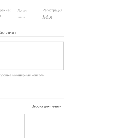
рзине:
Регистрация
на
Войти
йс-лист
фровые микшерные консоли)
Версия для печати