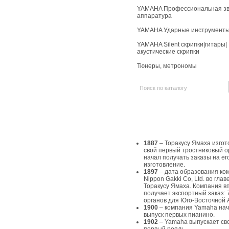
YAMAHA Профессиональная зв
аппаратура
YAMAHA Ударные инструмент
YAMAHA Silent скрипки|гитары|
акустические скрипки
Тюнеры, метрономы
История Yamaha
1887
– Торакусу Ямаха изгот
свой первый тростниковый о
начал получать заказы на ег
изготовление.
1897
– дата образования ко
Nippon Gakki Co, Ltd. во главе
Торакусу Ямаха. Компания в
получает экспортный заказ: 
органов для Юго-Восточной 
1900
– компания Yamaha на
выпуск первых пианино.
1902
– Yamaha выпускает св