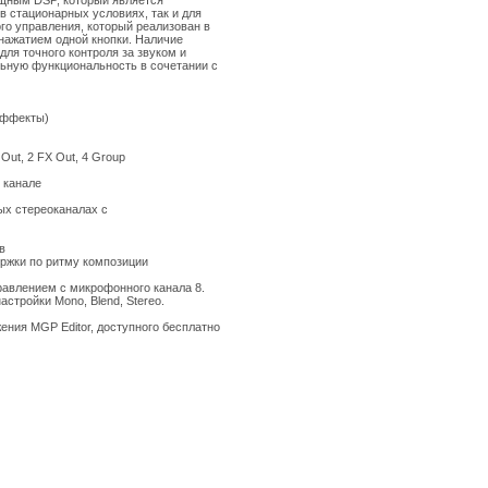
щным DSP, который является
в стационарных условиях, так и для
го управления, который реализован в
 нажатием одной кнопки. Наличие
для точного контроля за звуком и
ьную функциональность в сочетании с
 эффекты)
Out, 2 FX Out, 4 Group
 канале
ых стереоканалах с
в
ержки по ритму композиции
правлением с микрофонного канала 8.
астройки Mono, Blend, Stereo.
ния MGP Editor, доступного бесплатно