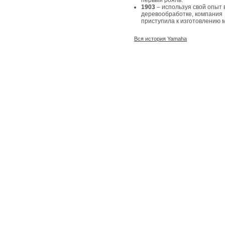
первый рояль.
1903
– используя свой опыт 
деревообработке, компания
приступила к изготовлению 
Вся история Yamaha