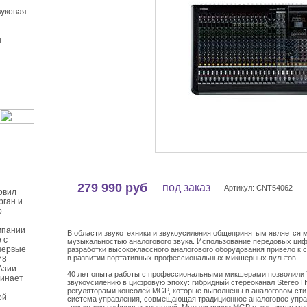
уковая
ы
279 990 руб
под заказ
Артикул: CNT54062
овил
рган и
о
мпании
В области звукотехники и звукоусиления общепринятым является мн
 с
музыкальностью аналогового звука. Использование передовых циф
первые
разработки высококлассного аналогового оборудования привело к
в развитии портативных профессиональных микшерных пультов.
78
Азии.
40 лет опыта работы с профессиональными микшерами позволили 
чинает
звукоусилению в цифровую эпоху: гибридный стереоканал Stereo Hy
регуляторами консолей MGP, которые выполнены в аналоговом ст
ой
система управления, совмещающая традиционное аналоговое упра