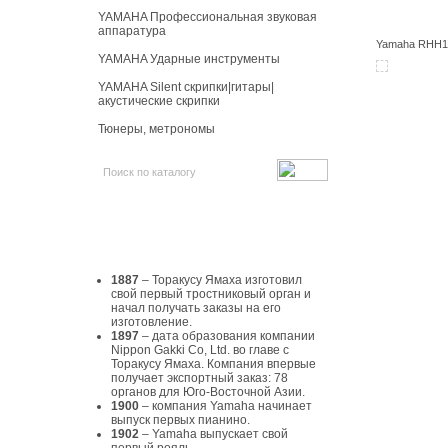
YAMAHA Профессиональная звуковая
аппаратура
Yamaha RHH13
YAMAHA Ударные инструменты
YAMAHA Silent скрипки|гитары|
акустические скрипки
Тюнеры, метрономы
История Yamaha
1887
– Торакусу Ямаха изготовил
свой первый тростниковый орган и
начал получать заказы на его
изготовление.
1897
– дата образования компании
Nippon Gakki Co, Ltd. во главе с
Торакусу Ямаха. Компания впервые
получает экспортный заказ: 78
органов для Юго-Восточной Азии.
1900
– компания Yamaha начинает
выпуск первых пианино.
1902
– Yamaha выпускает свой