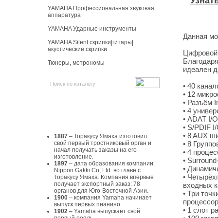
Узнат
YAMAHA Профессиональная звуковая
аппаратура
YAMAHA Ударные инструменты
Данная мо
YAMAHA Silent скрипки|гитары|
акустические скрипки
Цифровой 
Благодаря
Тюнеры, метрономы
идеален д
• 40 канал
• 12 микр
• Разъём 
История Yamaha
• 4 униве
• ADAT I/O
• S/PDIF I
• 8 AUX ш
1887
– Торакусу Ямаха изготовил
свой первый тростниковый орган и
• 8 Групп
начал получать заказы на его
• 4 проце
изготовление.
• Surroun
1897
– дата образования компании
• Динамич
Nippon Gakki Co, Ltd. во главе с
• Четырёх
Торакусу Ямаха. Компания впервые
получает экспортный заказ: 78
входных к
органов для Юго-Восточной Азии.
• Три точ
1900
– компания Yamaha начинает
процессор
выпуск первых пианино.
• 1 слот 
1902
– Yamaha выпускает свой