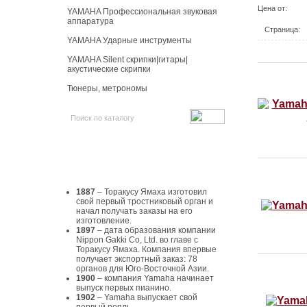
Цена от:
YAMAHA Профессиональная звуковая
аппаратура
Страница:
YAMAHA Ударные инструменты
YAMAHA Silent скрипки|гитары|
акустические скрипки
Тюнеры, метрономы
История Yamaha
1887
– Торакусу Ямаха изготовил
свой первый тростниковый орган и
начал получать заказы на его
изготовление.
1897
– дата образования компании
Nippon Gakki Co, Ltd. во главе с
Торакусу Ямаха. Компания впервые
получает экспортный заказ: 78
органов для Юго-Восточной Азии.
1900
– компания Yamaha начинает
выпуск первых пианино.
1902
– Yamaha выпускает свой