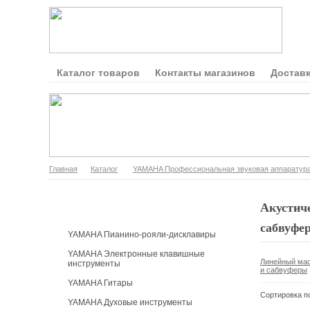
Каталог товаров
Контакты магазинов
Доставк
Главная
Каталог
YAMAHA Профессиональная звуковая аппаратур
Каталог продукции
Акустиче
сабвуфе
YAMAHA Пианино-рояли-дисклавиры
YAMAHA Электронные клавишные
Линейный ма
инструменты
и сабвуферы
YAMAHA Гитары
Сортировка п
YAMAHA Духовые инструменты