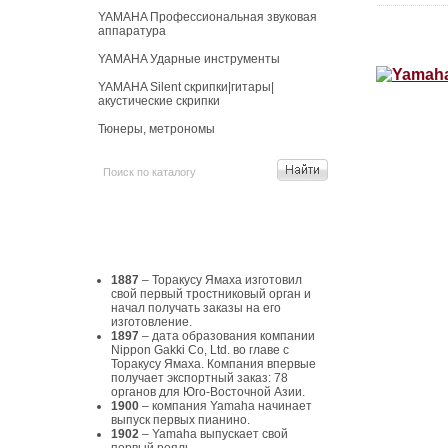
YAMAHA Профессиональная звуковая
аппаратура
YAMAHA Ударные инструменты
YAMAHA Silent скрипки|гитары|
акустические скрипки
Тюнеры, метрономы
История Yamaha
1887
– Торакусу Ямаха изготовил
свой первый тростниковый орган и
начал получать заказы на его
изготовление.
1897
– дата образования компании
Nippon Gakki Co, Ltd. во главе с
Торакусу Ямаха. Компания впервые
получает экспортный заказ: 78
органов для Юго-Восточной Азии.
1900
– компания Yamaha начинает
выпуск первых пианино.
1902
– Yamaha выпускает свой