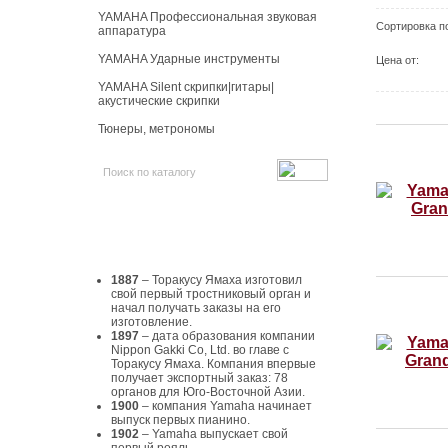
YAMAHA Профессиональная звуковая
Сортировка п
аппаратура
YAMAHA Ударные инструменты
Цена от:
YAMAHA Silent скрипки|гитары|
акустические скрипки
Тюнеры, метрономы
История Yamaha
1887
– Торакусу Ямаха изготовил
свой первый тростниковый орган и
начал получать заказы на его
изготовление.
1897
– дата образования компании
Nippon Gakki Co, Ltd. во главе с
Торакусу Ямаха. Компания впервые
получает экспортный заказ: 78
органов для Юго-Восточной Азии.
1900
– компания Yamaha начинает
выпуск первых пианино.
1902
– Yamaha выпускает свой