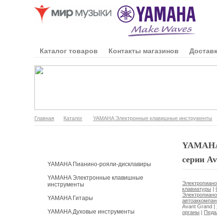
Каталог товаров
Контакты магазинов
Доставк
Главная
Каталог
YAMAHA Электронные клавишные инструменты
Каталог продукции
YAMAHA 
серии Av
YAMAHA Пианино-рояли-дисклавиры
YAMAHA Электронные клавишные
Электропиано
инструменты
клавиатуры
|
Электропиано
YAMAHA Гитары
автоаккомпан
Avant Grand
|
YAMAHA Духовые инструменты
органы
|
Педа