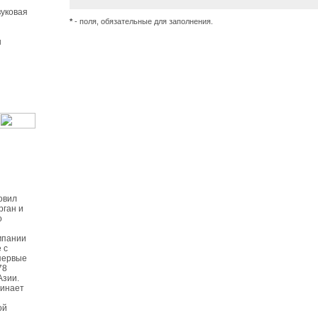
уковая
*
- поля, обязательные для заполнения.
ы
овил
рган и
о
мпании
 с
первые
78
Азии.
чинает
ой