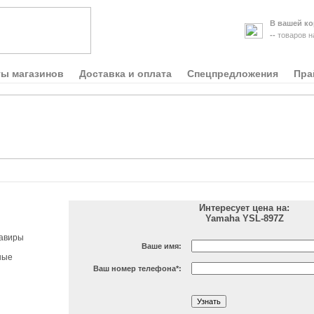
В вашей ко
--
товаров 
ты магазинов
Доставка и оплата
Спецпредложения
Пра
Интересует цена на:
Yamaha YSL-897Z
авиры
Ваше имя:
ные
Ваш номер телефона
*
: