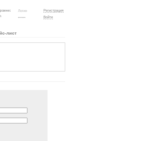
рзине:
Регистрация
на
Войти
йс-лист