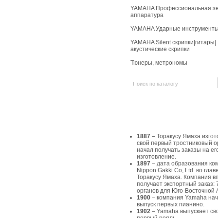
YAMAHA Профессиональная зв
аппаратура
YAMAHA Ударные инструмент
YAMAHA Silent скрипки|гитары|
акустические скрипки
Тюнеры, метрономы
История Yamaha
1887
– Торакусу Ямаха изгот
свой первый тростниковый о
начал получать заказы на ег
изготовление.
1897
– дата образования ко
Nippon Gakki Co, Ltd. во главе
Торакусу Ямаха. Компания в
получает экспортный заказ: 
органов для Юго-Восточной 
1900
– компания Yamaha на
выпуск первых пианино.
1902
– Yamaha выпускает св