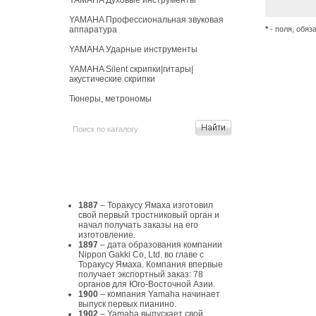
YAMAHA Духовые инструменты
YAMAHA Профессиональная звуковая
аппаратура
*
- поля, обяз
YAMAHA Ударные инструменты
YAMAHA Silent скрипки|гитары|
акустические скрипки
Тюнеры, метрономы
История Yamaha
1887
– Торакусу Ямаха изготовил
свой первый тростниковый орган и
начал получать заказы на его
изготовление.
1897
– дата образования компании
Nippon Gakki Co, Ltd. во главе с
Торакусу Ямаха. Компания впервые
получает экспортный заказ: 78
органов для Юго-Восточной Азии.
1900
– компания Yamaha начинает
выпуск первых пианино.
1902
– Yamaha выпускает свой