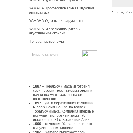
YAMAHA Духовые инструменты
YAMAHA Профессиональная звуковая
аппаратура
*
- поля, обяз
YAMAHA Ударные инструменты
YAMAHA Silent скрипки|гитары|
акустические скрипки
Тюнеры, метрономы
История Yamaha
1887
– Торакусу Ямаха изготовил
свой первый тростниковый орган и
начал получать заказы на его
изготовление.
1897
– дата образования компании
Nippon Gakki Co, Ltd. во главе с
Торакусу Ямаха. Компания впервые
получает экспортный заказ: 78
органов для Юго-Восточной Азии.
1900
– компания Yamaha начинает
выпуск первых пианино.
1902
– Yamaha выпускает свой