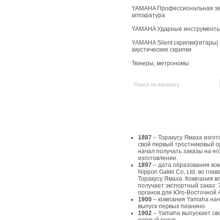
YAMAHA Профессиональная зв
аппаратура
YAMAHA Ударные инструмент
YAMAHA Silent скрипки|гитары|
акустические скрипки
Тюнеры, метрономы
История Yamaha
1887
– Торакусу Ямаха изгот
свой первый тростниковый о
начал получать заказы на ег
изготовление.
1897
– дата образования ко
Nippon Gakki Co, Ltd. во главе
Торакусу Ямаха. Компания в
получает экспортный заказ: 
органов для Юго-Восточной 
1900
– компания Yamaha на
выпуск первых пианино.
1902
– Yamaha выпускает св