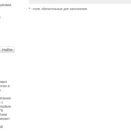
уковая
*
- поля, обязательные для заполнения.
ы
овил
рган и
о
мпании
 с
первые
78
Азии.
чинает
ой