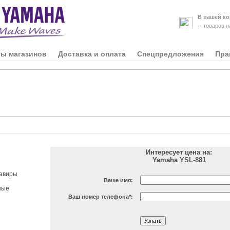
В вашей ко
--
товаров 
ты магазинов
Доставка и оплата
Спецпредложения
Пра
Интересует цена на:
Yamaha YSL-881
авиры
Ваше имя:
ные
Ваш номер телефона
*
: