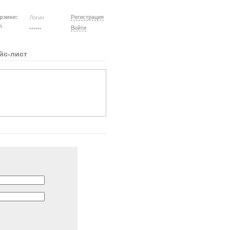
рзине:
Регистрация
на
Войти
йс-лист