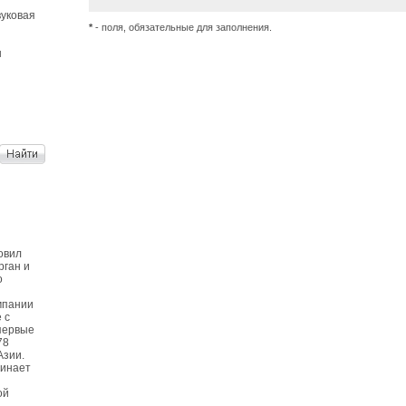
уковая
*
- поля, обязательные для заполнения.
ы
овил
рган и
о
мпании
 с
первые
78
Азии.
чинает
ой