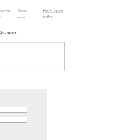
рзине:
Регистрация
на
Войти
йс-лист