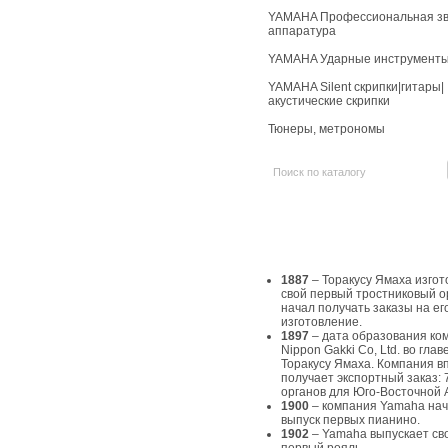
YAMAHA Профессиональная зв
аппаратура
YAMAHA Ударные инструмент
YAMAHA Silent скрипки|гитары|
акустические скрипки
Тюнеры, метрономы
История Yamaha
1887
– Торакусу Ямаха изгот
свой первый тростниковый о
начал получать заказы на ег
изготовление.
1897
– дата образования ко
Nippon Gakki Co, Ltd. во главе
Торакусу Ямаха. Компания в
получает экспортный заказ: 
органов для Юго-Восточной 
1900
– компания Yamaha на
выпуск первых пианино.
1902
– Yamaha выпускает св