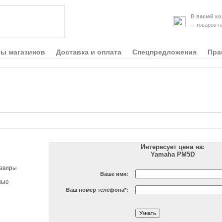
В вашей ко
--
товаров 
ты магазинов
Доставка и оплата
Спецпредложения
Пра
Интересует цена на:
Yamaha PM5D
авиры
Ваше имя:
ные
Ваш номер телефона
*
: