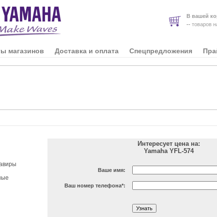
В вашей ко
--
товаров 
ты магазинов
Доставка и оплата
Спецпредложения
Пра
Интересует цена на:
Yamaha YFL-574
авиры
Ваше имя:
ные
Ваш номер телефона
*
: