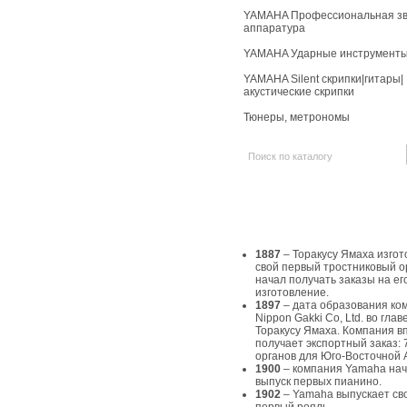
YAMAHA Профессиональная зв
аппаратура
YAMAHA Ударные инструмент
YAMAHA Silent скрипки|гитары|
акустические скрипки
Тюнеры, метрономы
История Yamaha
1887
– Торакусу Ямаха изгот
свой первый тростниковый о
начал получать заказы на ег
изготовление.
1897
– дата образования ко
Nippon Gakki Co, Ltd. во главе
Торакусу Ямаха. Компания в
получает экспортный заказ: 
органов для Юго-Восточной 
1900
– компания Yamaha на
выпуск первых пианино.
1902
– Yamaha выпускает св