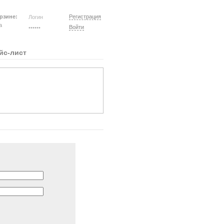
рзине:
Регистрация
на
Войти
йс-лист