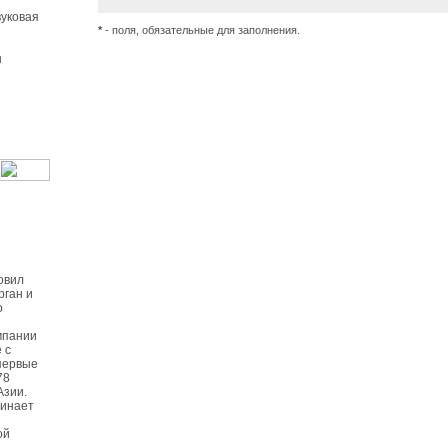
уковая
*
- поля, обязательные для заполнения.
ы
овил
рган и
о
мпании
 с
первые
78
Азии.
чинает
ой