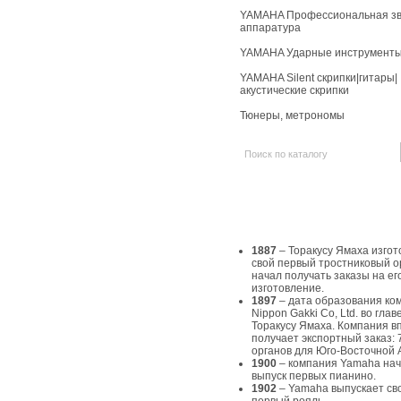
YAMAHA Профессиональная зв
аппаратура
YAMAHA Ударные инструмент
YAMAHA Silent скрипки|гитары|
акустические скрипки
Тюнеры, метрономы
История Yamaha
1887
– Торакусу Ямаха изгот
свой первый тростниковый о
начал получать заказы на ег
изготовление.
1897
– дата образования ко
Nippon Gakki Co, Ltd. во главе
Торакусу Ямаха. Компания в
получает экспортный заказ: 
органов для Юго-Восточной 
1900
– компания Yamaha на
выпуск первых пианино.
1902
– Yamaha выпускает св