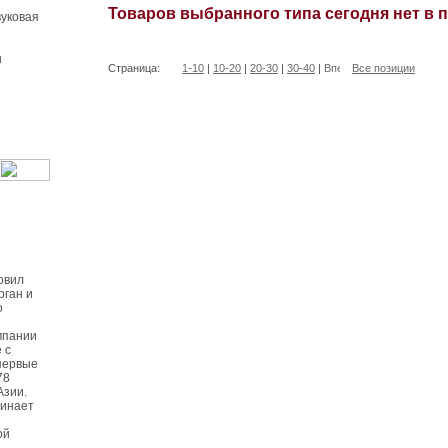
Товаров выбранного типа сегодня нет в 
уковая
ы
Страница:
1-10
|
10-20
|
20-30
|
30-40
|
Все позиции
овил
рган и
о
мпании
 с
первые
78
Азии.
чинает
ой