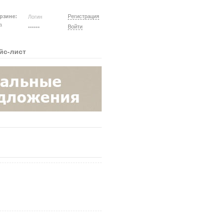
рзине:
Регистрация
на
Войти
йс-лист