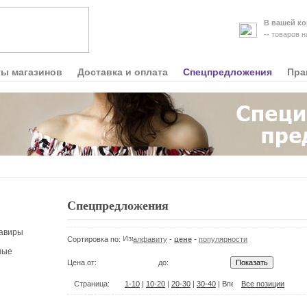
В вашей ко
--
товаров 
ты магазинов
Доставка и оплата
Спецпредложения
Пра
Спецпредложения
авиры
Сортировка по:
алфавиту
-
цене
-
популярности
ные
Цена от:
до:
Страница:
1-10
|
10-20
|
20-30
|
30-40
|
Все позиции