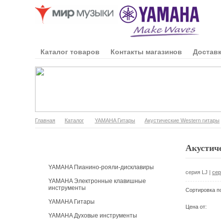
Каталог товаров
Контакты магазинов
Доставк
Главная
Каталог
YAMAHA Гитары
Акустические Western гитары
Каталог продукции
Акустиче
YAMAHA Пианино-рояли-дисклавиры
серия LJ
|
сер
YAMAHA Электронные клавишные
инструменты
Сортировка п
YAMAHA Гитары
Цена от:
YAMAHA Духовые инструменты