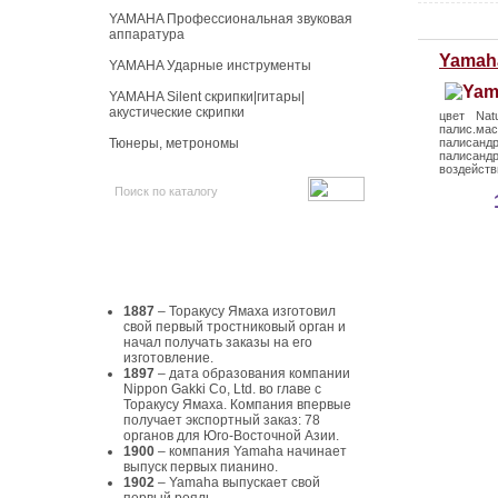
YAMAHA Профессиональная звуковая
аппаратура
Yamah
YAMAHA Ударные инструменты
YAMAHA Silent скрипки|гитары|
акустические скрипки
цвет Natu
палис.мас
Тюнеры, метрономы
палисан
палисанд
воздейств
История Yamaha
1887
– Торакусу Ямаха изготовил
свой первый тростниковый орган и
начал получать заказы на его
изготовление.
1897
– дата образования компании
Nippon Gakki Co, Ltd. во главе с
Торакусу Ямаха. Компания впервые
получает экспортный заказ: 78
органов для Юго-Восточной Азии.
1900
– компания Yamaha начинает
выпуск первых пианино.
1902
– Yamaha выпускает свой