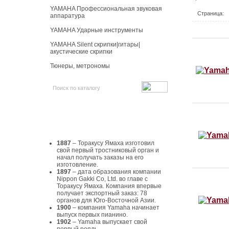
YAMAHA Профессиональная звуковая
Страница:
аппаратура
YAMAHA Ударные инструменты
YAMAHA Silent скрипки|гитары|
акустические скрипки
Тюнеры, метрономы
История Yamaha
1887
– Торакусу Ямаха изготовил
свой первый тростниковый орган и
начал получать заказы на его
изготовление.
1897
– дата образования компании
Nippon Gakki Co, Ltd. во главе с
Торакусу Ямаха. Компания впервые
получает экспортный заказ: 78
органов для Юго-Восточной Азии.
1900
– компания Yamaha начинает
выпуск первых пианино.
1902
– Yamaha выпускает свой