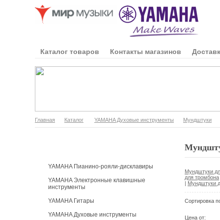
Каталог товаров
Контакты магазинов
Доставк
Главная
Каталог
YAMAHA Духовые инструменты
Мундштуки
Каталог продукции
Мундшту
YAMAHA Пианино-рояли-дисклавиры
Мундштуки дл
для тромбона
YAMAHA Электронные клавишные
|
Мундштуки д
инструменты
YAMAHA Гитары
Сортировка п
YAMAHA Духовые инструменты
Цена от: