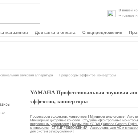
В вашей ко
--
товаров 
ты магазинов
Доставка и оплата
Спецпредложения
Пра
иональная звуковая аппаратура
Процессоры эффектов, конверторы
YAMAHA Профессиональная звуковая апп
эффектов, конверторы
авиры
ные
Процессоры эффектов, конверторы
|
Микшеры аналоговые
|
Акуст
Микшерные цифровые консоли
|
Студийные|контрольные монитор
встроенным усилителем
|
Карты Mini-YGDAI (Yamaha General Digital A
микрофоны
|
СПЕЦПРЕДЛОЖЕНИЯ
|
Аксессуары для АС и микшер
для систем звукоусиления
|