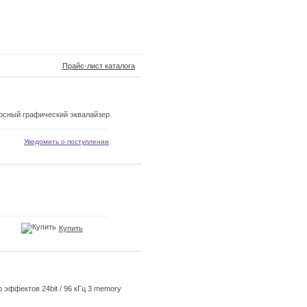
Прайс-лист каталога
осный графический эквалайзер.
Уведомить о поступлении
Купить
эффектов 24bit / 96 кГц 3 memory