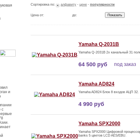
Сортировка по:
алфавиту
-
цене
-
популярности
уковая
Цена от:
до:
ы
Yamaha Q-2031B
Yamaha Q-2031B 2х канальный 31 пол
64 500 руб
под заказ
Yamaha AD824
овил
рган и
Yamaha AD824 Блок 8 входов АЦП 32.
о
4 990 руб
мпании
 с
первые
78
Азии.
Yamaha SPX2000
чинает
Yamaha SPX2000 Цифровой процессор 
ой
banks 5 цветов LCD AES/EBU.