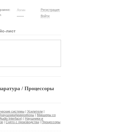
рзине:
Регистрация
на
Войти
йс-лист
аратура / Процессоры
ические системы
|
Усилители
|
ы|наушники|микрофоны
|
Микшеры со
udio Interface)
|
Наушники и
ов
|
Снято с производства
|
Процессоры