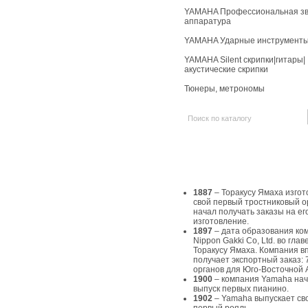
YAMAHA Профессиональная зв
аппаратура
YAMAHA Ударные инструмент
YAMAHA Silent скрипки|гитары|
акустические скрипки
Тюнеры, метрономы
История Yamaha
1887
– Торакусу Ямаха изгот
свой первый тростниковый о
начал получать заказы на ег
изготовление.
1897
– дата образования ко
Nippon Gakki Co, Ltd. во главе
Торакусу Ямаха. Компания в
получает экспортный заказ: 
органов для Юго-Восточной 
1900
– компания Yamaha на
выпуск первых пианино.
1902
– Yamaha выпускает св