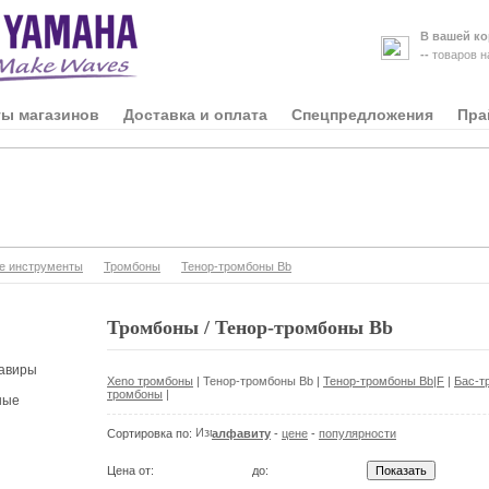
В вашей ко
--
товаров 
ты магазинов
Доставка и оплата
Спецпредложения
Пра
е инструменты
Тромбоны
Тенор-тромбоны Bb
Тромбоны / Тенор-тромбоны Bb
авиры
Xeno тромбоны
|
Тенор-тромбоны Bb
|
Тенор-тромбоны Bb|F
|
Бас-т
тромбоны
|
ные
Сортировка по:
алфавиту
-
цене
-
популярности
Цена от:
до: