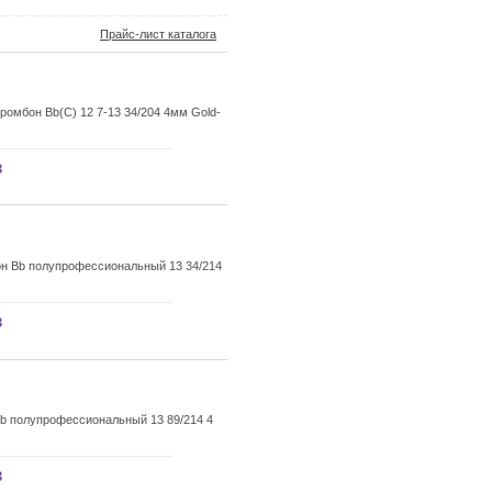
Прайс-лист каталога
омбон Bb(C) 12 7-13 34/204 4мм Gold-
з
он Bb полупрофессиональный 13 34/214
з
b полупрофессиональный 13 89/214 4
з