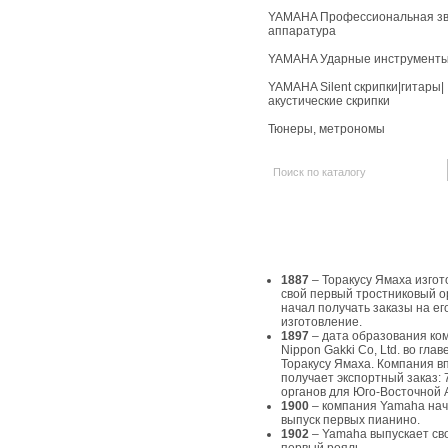
YAMAHA Профессиональная зв
аппаратура
YAMAHA Ударные инструмент
YAMAHA Silent скрипки|гитары|
акустические скрипки
Тюнеры, метрономы
История Yamaha
1887
– Торакусу Ямаха изгот
свой первый тростниковый о
начал получать заказы на ег
изготовление.
1897
– дата образования ко
Nippon Gakki Co, Ltd. во главе
Торакусу Ямаха. Компания в
получает экспортный заказ: 
органов для Юго-Восточной 
1900
– компания Yamaha на
выпуск первых пианино.
1902
– Yamaha выпускает св