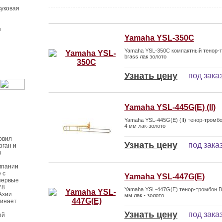
уковая
ы
Yamaha YSL-350C
Yamaha YSL-350C компактный тенор-тр
brass лак золото
Узнать цену
под зака
Yamaha YSL-445G(E) (II)
Yamaha YSL-445G(E) (II) тенор-тромб
4 мм лак-золото
овил
Узнать цену
под зака
рган и
о
мпании
 с
Yamaha YSL-447G(E)
первые
78
Yamaha YSL-447G(E) тенор-тромбон B
Азии.
мм лак - золото
чинает
Узнать цену
под зака
ой