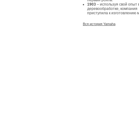
первый рояль.
1903
– используя свой опыт 
деревообработке, компания
приступила к изготовлению 
Вся история Yamaha