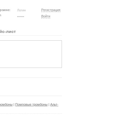
рзине:
Регистрация
на
Войти
йс-лист
ромбоны
|
Помповые тромбоны
|
Альт-