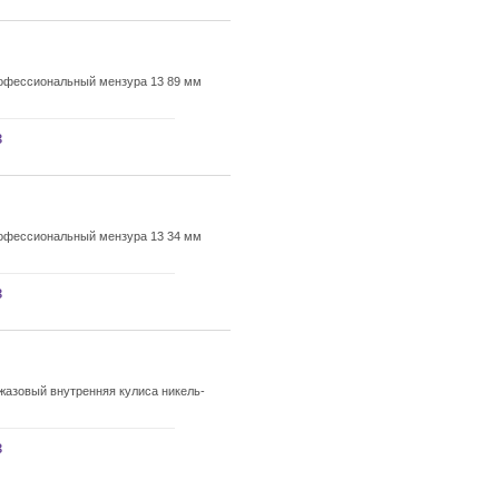
рофессиональный мензура 13 89 мм
з
рофессиональный мензура 13 34 мм
з
жазовый внутренняя кулиса никель-
з